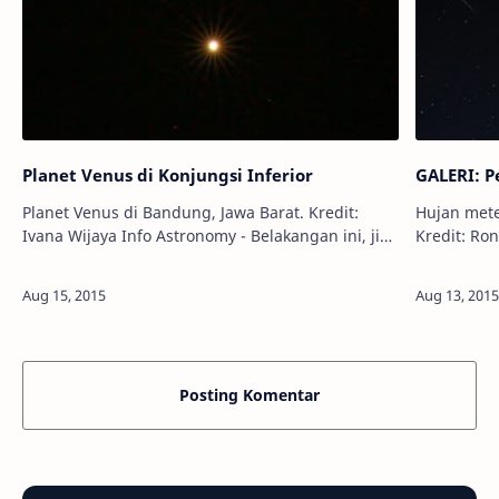
Planet Venus di Konjungsi Inferior
GALERI: P
Planet Venus di Bandung, Jawa Barat. Kredit:
Hujan mete
Ivana Wijaya Info Astronomy - Belakangan ini, jika
Kredit: Ronny Tertnes I
Anda sering mengamati langit Barat saat senja,
tadi, 13 A
Anda tidak akan menemukan Pla…
mencapai p
Posting Komentar