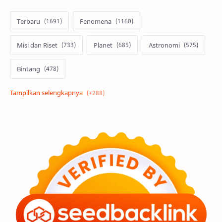
Terbaru
Fenomena
Misi dan Riset
Planet
Astronomi
Bintang
Alam semesta
Galaksi
Eksoplanet
Lubang Hitam
Feature
Tata Surya
Hype
Astronot
Asteroid
Observasi
Premium
Komet
Bulan
Penelitian
Serba-serbi
Satelit