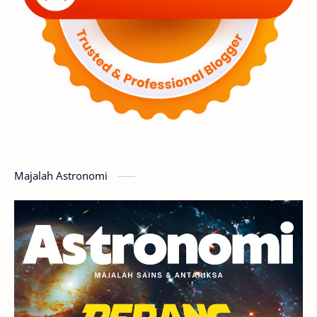
Luar Angkasa
Video
Aurora
Supernova
Nebula
Sponsored
Matahari
Featured
Mars
Planet Katai
GMT 2016
History
Hoax
Bima Sakti
Meteor
Majalah Astronomi
Gerhana
Komet ISON
Jupiter
Planet Kerdil
Bumi
Pengetahuan
Berita
Hujan Meteor
Satelit Alami
Rasi Bintang
Teleskop
Saturnus