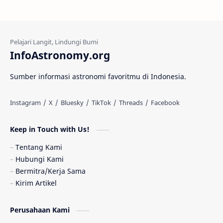
Kehidupan Asing
Lubang Cacing
Gerhana Matahari
Eksperimen
InfoAstronomy.org
Materi Gelap
Tanya Astro
Uranus
Sumber informasi astronomi favoritmu di Indonesia.
Antarbintang
Astronom
Astronomi dan Islam
Planet Kesembilan
Keep in Touch with Us!
Pulsar
Tiangong-1
Nova
Orion
Tentang Kami
Hubungi Kami
Quasar
Supermoon
TRAPPIST-1
Bermitra/Kerja Sama
Kirim Artikel
Ulasan
Ceres
Enseladus
Perusahaan Kami
Gelombang Gravitasi
Indonesia