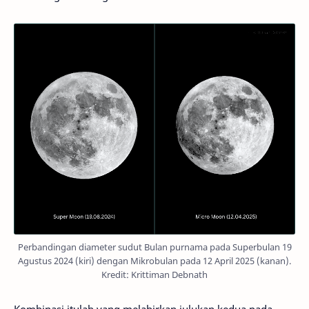
Perbandingan diameter sudut Bulan purnama pada Superbulan 19
Agustus 2024 (kiri) dengan Mikrobulan pada 12 April 2025 (kanan).
Kredit: Krittiman Debnath