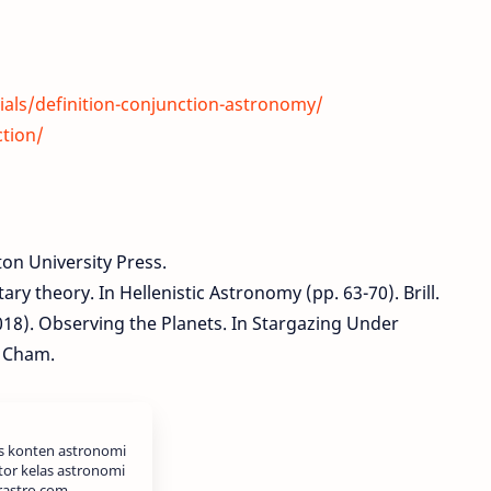
ials/definition-conjunction-astronomy/
ction/
ton University Press.
ary theory. In Hellenistic Astronomy (pp. 63-70). Brill.
2018). Observing the Planets. In Stargazing Under
, Cham.
is konten astronomi
tor kelas astronomi
rastro.com.