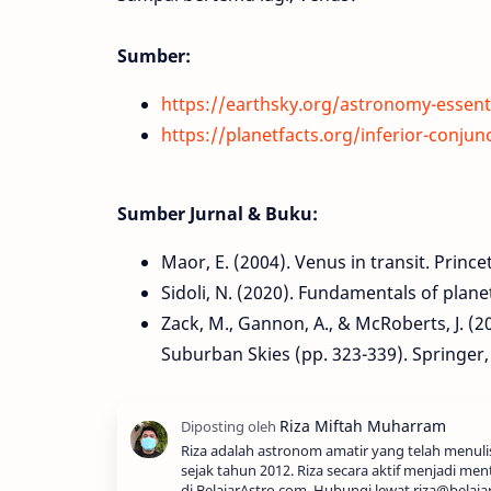
Sumber:
https://earthsky.org/astronomy-essent
https://planetfacts.org/inferior-conjun
Sumber Jurnal & Buku:
Maor, E. (2004). Venus in transit. Prince
Sidoli, N. (2020). Fundamentals of planet
Zack, M., Gannon, A., & McRoberts, J. (
Suburban Skies (pp. 323-339). Springer
Riza adalah astronom amatir yang telah menul
sejak tahun 2012. Riza secara aktif menjadi men
di BelajarAstro.com. Hubungi lewat riza@belaja