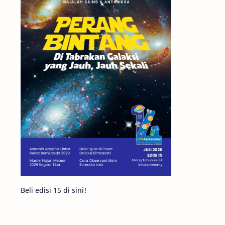
Matahari
Featured
Mars
Planet Katai
GMT 2016
History
Hoax
Bima Sakti
Meteor
Gerhana
Komet ISON
Jupiter
Planet Kerdil
Bumi
Pengetahuan
Berita
Beli edisi 15 di sini!
Hujan Meteor
Satelit Alami