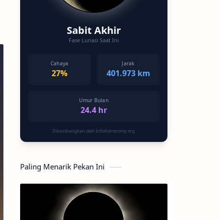
Sabit Akhir
Fase Lunasi Saat Ini
Cahaya
Jarak
27%
401.973 km
Umur Bulan
24.4 hr
Dikembangkan oleh InfoAstronomy.org
Paling Menarik Pekan Ini