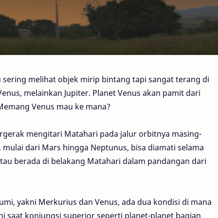
sering melihat objek mirip bintang tapi sangat terang di
t Venus, melainkan Jupiter. Planet Venus akan pamit dari
? Memang Venus mau ke mana?
ergerak mengitari Matahari pada jalur orbitnya masing-
i, mulai dari Mars hingga Neptunus, bisa diamati selama
 atau berada di belakang Matahari dalam pandangan dari
Bumi, yakni Merkurius dan Venus, ada dua kondisi di mana
ni saat konjungsi superior seperti planet-planet bagian