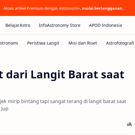
Akses artikel Premium dengan Astronomi+,
mulai berlangganan.
BelajarAstro
InfoAstronomy Store
APOD Indonesia
 dari Langit Barat saat
ek mirip bintang tapi sangat terang di langit barat saat
 Jup
d