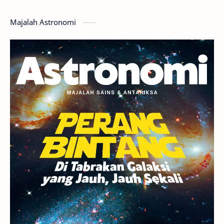
Hoax
Bima Sakti
Meteor
Majalah Astronomi
Gerhana
Komet ISON
Jupiter
Planet Kerdil
Bumi
Pengetahuan
Berita
Hujan Meteor
Satelit Alami
Rasi Bintang
Teleskop
Saturnus
GBT 2018
UFO
Advertorial
Astrofotografi
Stasiun Luar Angkasa Internasional
Gugus Bintang
Menarik Dibaca
Venus
Pluto
Galaksi Kerdil