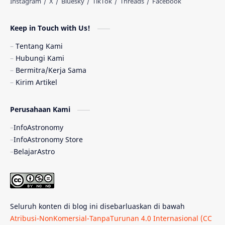
Astronomi dan Islam
Planet Kesembilan
Keep in Touch with Us!
Pulsar
Tiangong-1
Nova
Orion
Tentang Kami
Hubungi Kami
Quasar
Supermoon
TRAPPIST-1
Bermitra/Kerja Sama
Kirim Artikel
TanyaAstro
Ulasan
Ceres
Perusahaan Kami
Enseladus
Gelombang Gravitasi
InfoAstronomy
Indonesia
Kerdil Putih
LAPAN
InfoAstronomy Store
BelajarAstro
Astrobiologi
Merkurius
New Horizons
Olimpiade Sains Nasional
Roket
Week
Seluruh konten di blog ini disebarluaskan di bawah
Bumi Super
GBT18
Hilal
Atribusi-NonKomersial-TanpaTurunan 4.0 Internasional (CC