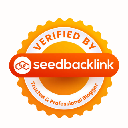
Eksoplanet
Lubang Hitam
Feature
Tata Surya
Hype
Astronot
Asteroid
Observasi
Premium
Komet
Bulan
Penelitian
Serba-serbi
Satelit
Luar Angkasa
Video
Aurora
Supernova
Nebula
Sponsored
Matahari
Mars
Planet Katai
Featured
GMT 2016
History