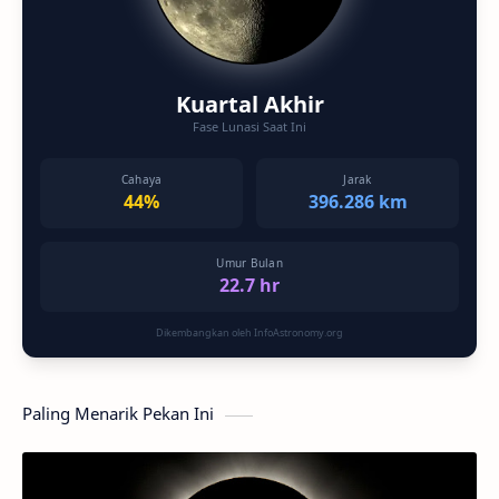
Kuartal Akhir
Fase Lunasi Saat Ini
Cahaya
Jarak
44%
396.286 km
Umur Bulan
22.7 hr
Dikembangkan oleh InfoAstronomy.org
Paling Menarik Pekan Ini