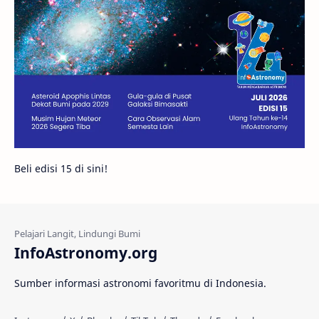
Gambar Harian
Titan
Bintang Neutron
Hubble
Tips
Juno
Bintang Biner
Cassini
Galeri
Gugus Galaksi
Proxima b
Beli edisi 15 di sini!
Fakta
Galaksi Spiral
Kehidupan Asing
Lubang Cacing
Gerhana Matahari
Eksperimen
InfoAstronomy.org
Materi Gelap
Tanya Astro
Uranus
Sumber informasi astronomi favoritmu di Indonesia.
Antarbintang
Astronom