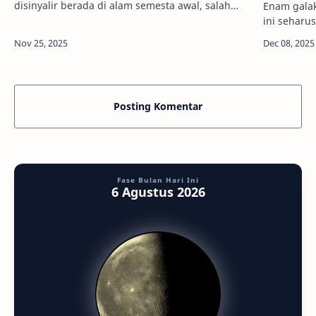
disinyalir berada di alam semesta awal, salah
Enam galak
satunya pada galaksi SPT0615-JD ini. Kredit: NASA
ini seharu
, ESA, and B. Salmon (STScI)InfoAs…
mereka ada
Premium - 
Posting Komentar
Fase Bulan Hari Ini
6 Agustus 2026