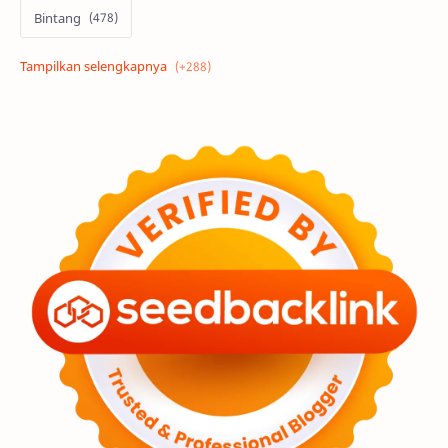
Bintang
Alam semesta
Galaksi
Eksoplanet
Lubang Hitam
Feature
Tata Surya
Hype
Astronot
Asteroid
Observasi
Premium
Komet
Bulan
Penelitian
Serba-serbi
Satelit
Luar Angkasa
Video
Aurora
Supernova
Nebula
Sponsored