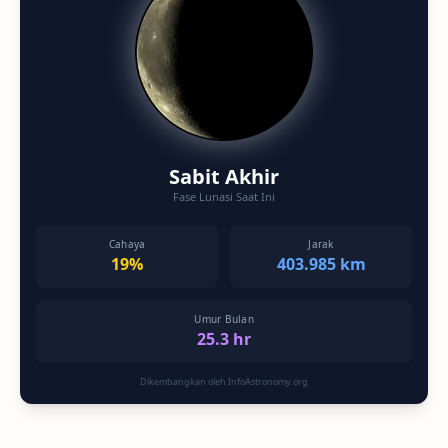
Sabit Akhir
Fase Lunasi Saat Ini
Cahaya
Jarak
19%
403.985 km
Umur Bulan
25.3 hr
Dikembangkan oleh InfoAstronomy.org