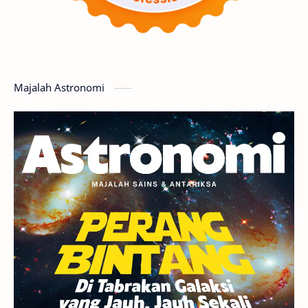
Matahari
Featured
Mars
Planet Katai
GMT 2016
History
Hoax
Bima Sakti
Meteor
Majalah Astronomi
Gerhana
Komet ISON
Jupiter
Planet Kerdil
Bumi
Pengetahuan
Berita
Hujan Meteor
Satelit Alami
Rasi Bintang
Teleskop
Saturnus
GBT 2018
UFO
Advertorial
Astrofotografi
Stasiun Luar Angkasa Internasional