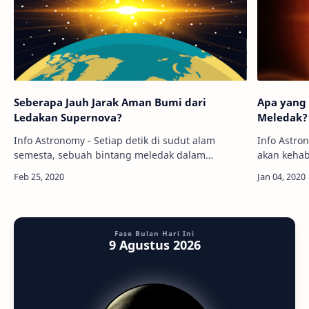
Seberapa Jauh Jarak Aman Bumi dari
Apa yang 
Ledakan Supernova?
Meledak?
Info Astronomy - Setiap detik di sudut alam
Info Astro
semesta, sebuah bintang meledak dalam
akan kehab
supernova karena kehabisan energi untuk bisa
mengakhiri
tetap bersinar. Bila terjadi ledakan bintang d…
menjadi su
Fase Bulan Hari Ini
9 Agustus 2026