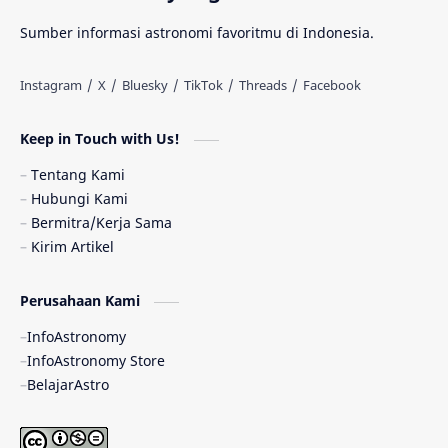
Materi Gelap
Tanya Astro
Uranus
Sumber informasi astronomi favoritmu di Indonesia.
Antarbintang
Astronom
Astronomi dan Islam
Planet Kesembilan
Keep in Touch with Us!
Pulsar
Tiangong-1
Nova
Orion
Tentang Kami
Hubungi Kami
Quasar
Supermoon
TRAPPIST-1
Bermitra/Kerja Sama
Kirim Artikel
Ulasan
Ceres
Enseladus
Perusahaan Kami
Gelombang Gravitasi
Indonesia
InfoAstronomy
Kerdil Putih
LAPAN
TanyaAstro
InfoAstronomy Store
BelajarAstro
Astrobiologi
Merkurius
New Horizons