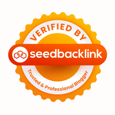
Eksoplanet
Lubang Hitam
Feature
Tata Surya
Hype
Astronot
Asteroid
Observasi
Premium
Komet
Bulan
Penelitian
Serba-serbi
Satelit
Luar Angkasa
Video
Aurora
Supernova
Nebula
Sponsored
Matahari
Mars
Planet Katai
Featured
GMT 2016
History
Hoax
Bima Sakti
Meteor