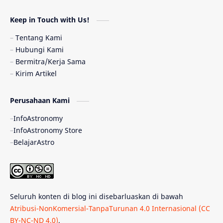
Astronomi dan Islam
Planet Kesembilan
Keep in Touch with Us!
Pulsar
Tiangong-1
Nova
Orion
Tentang Kami
Hubungi Kami
Quasar
Supermoon
TRAPPIST-1
Bermitra/Kerja Sama
Kirim Artikel
TanyaAstro
Ulasan
Ceres
Perusahaan Kami
Enseladus
Gelombang Gravitasi
InfoAstronomy
Indonesia
Kerdil Putih
LAPAN
InfoAstronomy Store
BelajarAstro
Astrobiologi
Merkurius
New Horizons
Olimpiade Sains Nasional
Roket
Week
Seluruh konten di blog ini disebarluaskan di bawah
Bumi Super
GBT18
Hilal
Atribusi-NonKomersial-TanpaTurunan 4.0 Internasional (CC
BY-NC-ND 4.0)
.
Katai Cokelat
Kepler
Neptunus