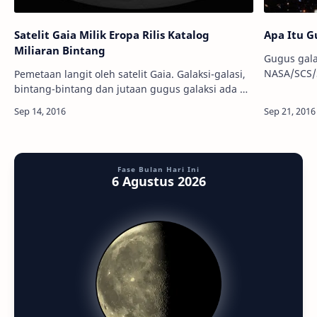
Satelit Gaia Milik Eropa Rilis Katalog
Apa Itu G
Miliaran Bintang
Gugus gala
NASA/SCS/
Pemetaan langit oleh satelit Gaia. Galaksi-galasi,
Info Astro
bintang-bintang dan jutaan gugus galaksi ada di
saling teri
sini. Kredit: ESA Info Astronomy - Sore tadi (14/9)
sebag…
waktu Indonesia, sate…
Fase Bulan Hari Ini
6 Agustus 2026