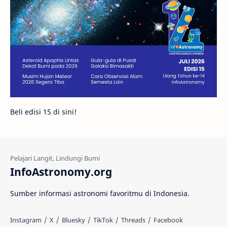
Gambar Harian
Titan
Bintang Neutron
Hubble
Tips
Juno
Bintang Biner
Cassini
Galeri
Gugus Galaksi
Proxima b
Beli edisi 15 di sini!
Fakta
Galaksi Spiral
Kehidupan Asing
Lubang Cacing
Gerhana Matahari
Eksperimen
InfoAstronomy.org
Materi Gelap
Tanya Astro
Uranus
Sumber informasi astronomi favoritmu di Indonesia.
Antarbintang
Astronom