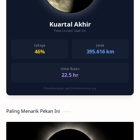
Kuartal Akhir
Fase Lunasi Saat Ini
Cahaya
Jarak
46%
395.616 km
Umur Bulan
22.5 hr
Dikembangkan oleh InfoAstronomy.org
Paling Menarik Pekan Ini