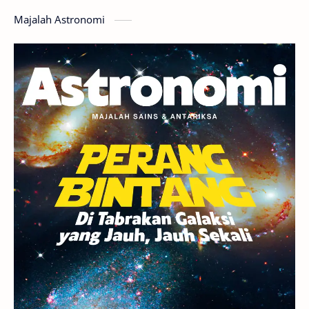
Majalah Astronomi
Gerhana
Komet ISON
Jupiter
Planet Kerdil
Bumi
Pengetahuan
Berita
Hujan Meteor
Satelit Alami
Rasi Bintang
Teleskop
Saturnus
GBT 2018
UFO
Advertorial
Astrofotografi
Stasiun Luar Angkasa Internasional
Gugus Bintang
Menarik Dibaca
Venus
Pluto
Galaksi Kerdil