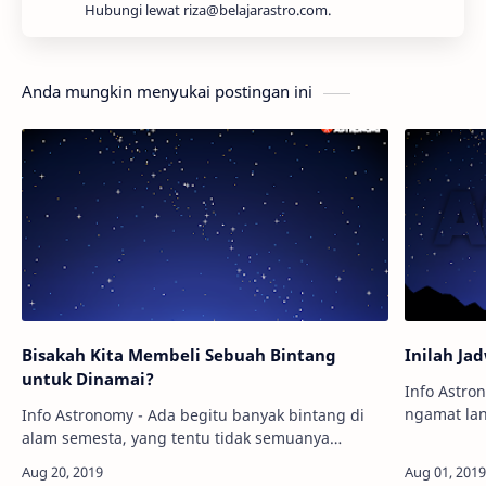
Hubungi lewat riza@belajarastro.com.
Anda mungkin menyukai postingan ini
Bisakah Kita Membeli Sebuah Bintang
Inilah Ja
untuk Dinamai?
Info Astro
ngamat lan
Info Astronomy - Ada begitu banyak bintang di
tiba-tiba 
alam semesta, yang tentu tidak semuanya
lengkap de
memiliki nama seperti Aldebaran, Rigel, ataupun
Sirius. Tapi pertanyaannya, bisakah k…