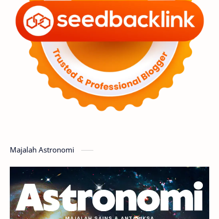
Penelitian
Serba-serbi
Satelit
Luar Angkasa
Video
Aurora
Supernova
Nebula
Sponsored
Matahari
Featured
Mars
Planet Katai
GMT 2016
History
Hoax
Bima Sakti
Meteor
Majalah Astronomi
Gerhana
Komet ISON
Jupiter
Planet Kerdil
Bumi
Pengetahuan
Berita
Hujan Meteor
Satelit Alami