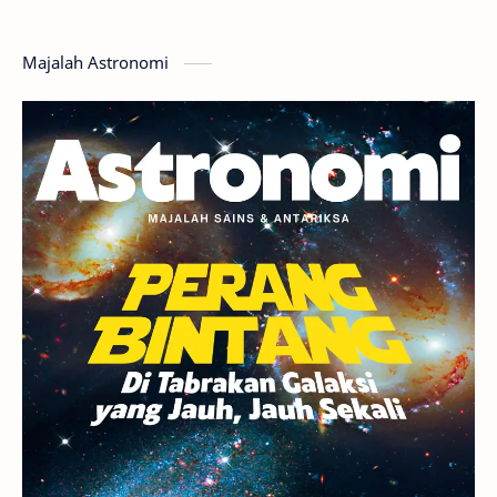
Hoax
Bima Sakti
Meteor
Majalah Astronomi
Gerhana
Komet ISON
Jupiter
Planet Kerdil
Bumi
Pengetahuan
Berita
Hujan Meteor
Satelit Alami
Rasi Bintang
Teleskop
Saturnus
GBT 2018
UFO
Advertorial
Astrofotografi
Stasiun Luar Angkasa Internasional
Gugus Bintang
Menarik Dibaca