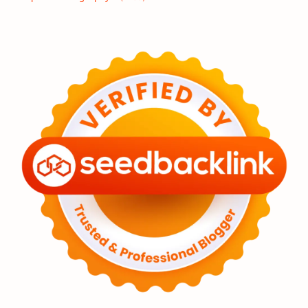
Eksoplanet
Lubang Hitam
Feature
Tata Surya
Hype
Astronot
Asteroid
Observasi
Premium
Komet
Bulan
Penelitian
Serba-serbi
Satelit
Luar Angkasa
Video
Aurora
Supernova
Nebula
Sponsored
Matahari
Mars
Planet Katai
Featured
GMT 2016
History