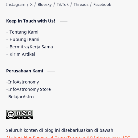
Astronomi dan Islam
Planet Kesembilan
Keep in Touch with Us!
Pulsar
Tiangong-1
Nova
Orion
Tentang Kami
Hubungi Kami
Quasar
Supermoon
TRAPPIST-1
Bermitra/Kerja Sama
Kirim Artikel
TanyaAstro
Ulasan
Ceres
Perusahaan Kami
Enseladus
Gelombang Gravitasi
InfoAstronomy
Indonesia
Kerdil Putih
LAPAN
InfoAstronomy Store
BelajarAstro
Astrobiologi
Merkurius
New Horizons
Olimpiade Sains Nasional
Roket
Week
Seluruh konten di blog ini disebarluaskan di bawah
Bumi Super
GBT18
Hilal
Atribusi-NonKomersial-TanpaTurunan 4.0 Internasional (CC