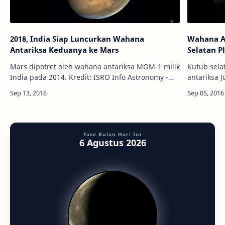
2018, India Siap Luncurkan Wahana
Wahana An
Antariksa Keduanya ke Mars
Selatan P
Mars dipotret oleh wahana antariksa MOM-1 milik
Kutub sela
India pada 2014. Kredit: ISRO Info Astronomy -
antariksa 
Indian Space Research Organisation (ISRO) ingin
Caltech/MSSS Info Astronomy - Wahan
kembali ke Mars dengan wahana…
Juno baru-
Fase Bulan Hari Ini
6 Agustus 2026