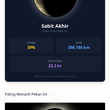
Sabit Akhir
Fase Lunasi Saat Ini
Cahaya
Jarak
39%
398.186 km
Umur Bulan
23.2 hr
Dikembangkan oleh InfoAstronomy.org
Paling Menarik Pekan Ini