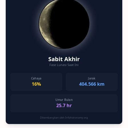
Sabit Akhir
Fase Lunasi Saat Ini
Cahaya
Jarak
16%
404.566 km
Umur Bulan
25.7 hr
Dikembangkan oleh InfoAstronomy.org