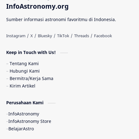
InfoAstronomy.org
Materi Gelap
Tanya Astro
Uranus
Sumber informasi astronomi favoritmu di Indonesia.
Antarbintang
Astronom
Astronomi dan Islam
Planet Kesembilan
Keep in Touch with Us!
Pulsar
Tiangong-1
Nova
Orion
Tentang Kami
Hubungi Kami
Quasar
Supermoon
TRAPPIST-1
Bermitra/Kerja Sama
Kirim Artikel
Ulasan
Ceres
Enseladus
Perusahaan Kami
Gelombang Gravitasi
Indonesia
InfoAstronomy
Kerdil Putih
LAPAN
TanyaAstro
InfoAstronomy Store
BelajarAstro
Astrobiologi
Merkurius
New Horizons