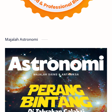
Matahari
Featured
Mars
Planet Katai
GMT 2016
History
Hoax
Bima Sakti
Meteor
Majalah Astronomi
Gerhana
Komet ISON
Jupiter
Planet Kerdil
Bumi
Pengetahuan
Berita
Hujan Meteor
Satelit Alami
Rasi Bintang
Teleskop
Saturnus
GBT 2018
UFO
Advertorial
Astrofotografi