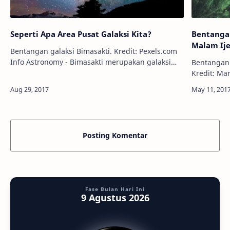
Seperti Apa Area Pusat Galaksi Kita?
Bentangan
Malam Ij
Bentangan galaksi Bimasakti. Kredit: Pexels.com
Info Astronomy - Bimasakti merupakan galaksi
Bentangan 
spiral yang besar. Sama seperti galaksi lainnya di
Kredit: Martin M
alam semesta, galaksi kita j…
Pada 27-30
star party
Posting Komentar
Fase Bulan Hari Ini
9 Agustus 2026