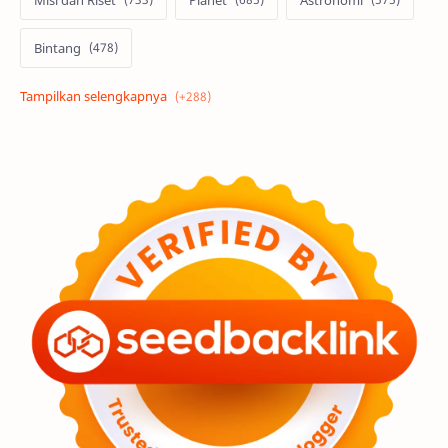
Bintang
Alam semesta
Galaksi
Eksoplanet
Lubang Hitam
Feature
Tata Surya
Hype
Astronot
Asteroid
Observasi
Premium
Komet
Bulan
Penelitian
Serba-serbi
Satelit
Luar Angkasa
Video
Aurora
Supernova
Nebula
Sponsored