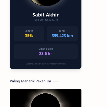
Sabit Akhir
Fase Lunasi Saat Ini
Cahaya
Jarak
35%
399.423 km
Umur Bulan
23.6 hr
Dikembangkan oleh InfoAstronomy.org
Paling Menarik Pekan Ini