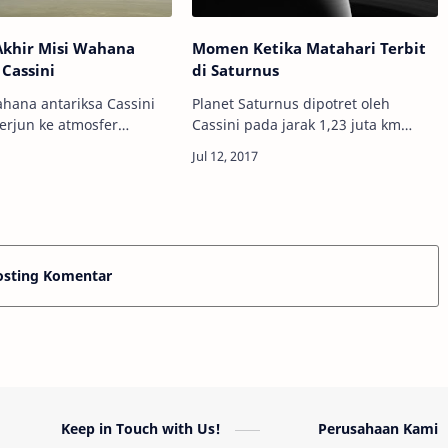
Akhir Misi Wahana
Momen Ketika Matahari Terbit
 Cassini
di Saturnus
ahana antariksa Cassini
Planet Saturnus dipotret oleh
terjun ke atmosfer
Cassini pada jarak 1,23 juta km
Kredit: NASA/JPL-Caltech
pada 25 Februari 2017. Kredit:
nomy - Wahana antariksa
NASA/JPL/SSI Info Astronomy -
lah hampir berada di
Inilah bagaimana suasana
menjelang terbit fajar d…
osting Komentar
Keep in Touch with Us!
Perusahaan Kami