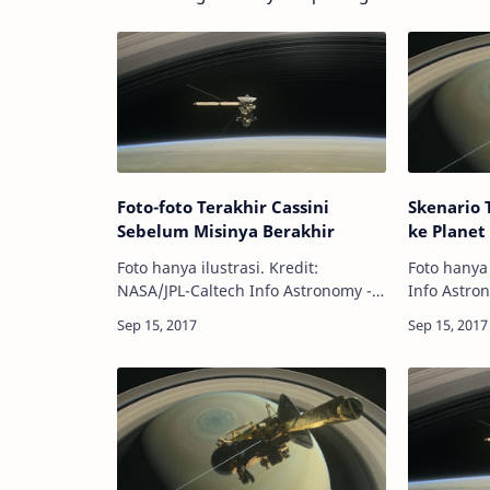
Foto-foto Terakhir Cassini
Skenario 
Sebelum Misinya Berakhir
ke Planet
Foto hanya ilustrasi. Kredit:
Foto hanya 
NASA/JPL-Caltech Info Astronomy -
Info Astro
Sore ini, 15 September 2017,
AS (NASA) 
wahana antariksa Cassini akan
mempersiap
mengakhiri misinya dengan terjun
wahana ant
bebas ke atmosfe…
terjun be