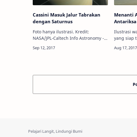
Cassini Masuk Jalur Tabrakan
Menanti 
dengan Saturnus
Antariksa
Foto hanya ilustrasi. Kredit:
Ilustrasi w
NASA/JPL-Caltech Info Astronomy -
yang siap 
Setelah 13 tahun mengorbit planet
Saturnus. 
Saturnus, wahana antariksa nirawak
Info Astro
Cassini saat ini sudah dimanuver
Cassini te
berada…
ujung mi…
P