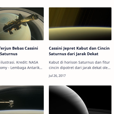
Terjun Bebas Cassini
Cassini Jepret Kabut dan Cincin
 Saturnus
Saturnus dari Jarak Dekat
ilustrasi. Kredit: NASA
Kabut di horison Saturnus dan fitur
nomy - Lembaga Antariksa
cincin dipotret dari jarak dekat oleh
saat ini sedang
Cassini. Kredit: NASA Info
kan rencana akhir misi
Astronomy - Wahana antariksa
ariksa Cassini dengan
Cassini semakin dekat ke masa-
ba…
masa "Grand …