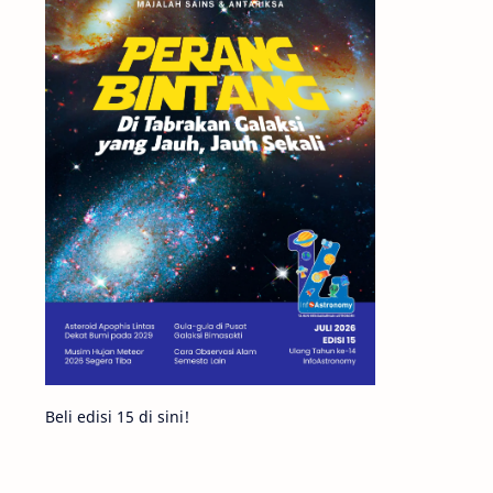
Matahari
Featured
Mars
Planet Katai
GMT 2016
History
Hoax
Bima Sakti
Meteor
Gerhana
Komet ISON
Jupiter
Planet Kerdil
Bumi
Pengetahuan
Berita
Beli edisi 15 di sini!
Hujan Meteor
Satelit Alami