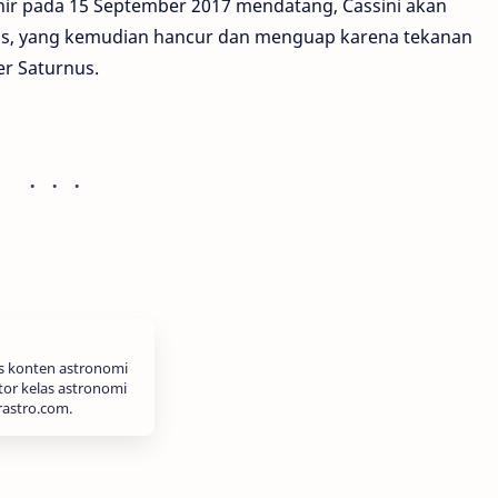
hir pada 15 September 2017 mendatang, Cassini akan
nus, yang kemudian hancur dan menguap karena tekanan
er Saturnus.
is konten astronomi
tor kelas astronomi
rastro.com.