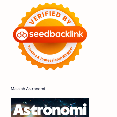
Feature
Tata Surya
Hype
Astronot
Asteroid
Observasi
Premium
Komet
Bulan
Penelitian
Serba-serbi
Satelit
Luar Angkasa
Video
Majalah Astronomi
Aurora
Supernova
Nebula
Sponsored