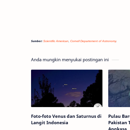
Sumber:
Scientific American
,
Cornell Departement of Astronomy
.
Anda mungkin menyukai postingan ini
Foto-foto Venus dan Saturnus di
Pulau Bar
Langit Indonesia
Pakistan 
Angkasa