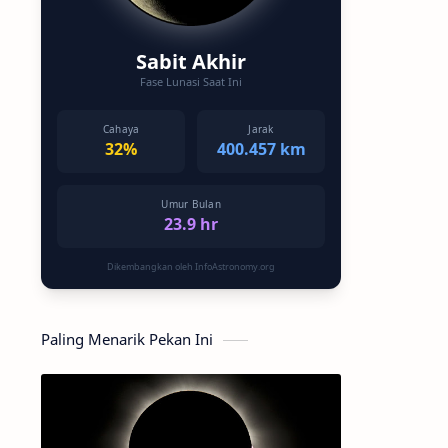
Sabit Akhir
Fase Lunasi Saat Ini
Cahaya
Jarak
32%
400.457 km
Umur Bulan
23.9 hr
Dikembangkan oleh InfoAstronomy.org
Paling Menarik Pekan Ini