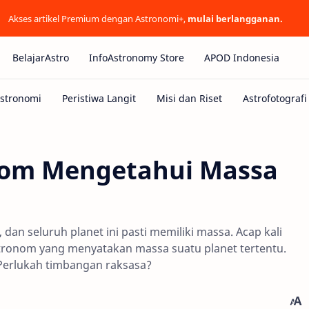
Akses artikel Premium dengan Astronomi+,
mulai berlangganan.
BelajarAstro
InfoAstronomy Store
APOD Indonesia
om Mengetahui Massa
an seluruh planet ini pasti memiliki massa. Acap kali
tronom yang menyatakan massa suatu planet tertentu.
Perlukah timbangan raksasa?