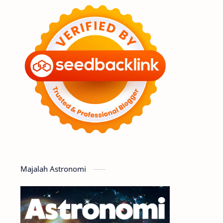
Feature
Tata Surya
Hype
Astronot
Asteroid
Observasi
Premium
Komet
Bulan
Penelitian
Serba-serbi
Satelit
Luar Angkasa
Video
Majalah Astronomi
Aurora
Supernova
Nebula
Sponsored