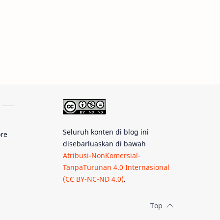
Tips
Juno
Bintang Biner
Cassini
Galeri
Gugus Galaksi
Proxima b
Fakta
Galaksi Spiral
Seluruh konten di blog ini
ore
Kehidupan Asing
disebarluaskan di bawah
Atribusi-NonKomersial-
Lubang Cacing
TanpaTurunan 4.0 Internasional
(CC BY-NC-ND 4.0)
.
Gerhana Matahari
Eksperimen
Materi Gelap