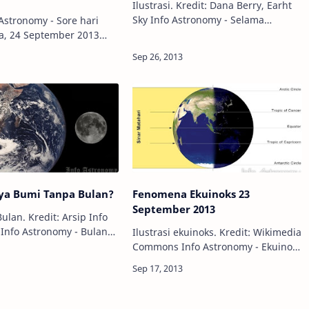
Ilustrasi. Kredit: Dana Berry, Earht
Sky Info Astronomy - Selama
bertahun-tahun, astronom bingung
a, 24 September 2013
mengapa lubang hitam raksasa
adi gempa bumi
(supermassive black hole -SMBH) di
n 7,7 SR di wilayah
pusat Bima Sakt…
lochistan, Pakistan
empa ini berlangsu…
ya Bumi Tanpa Bulan?
Fenomena Ekuinoks 23
September 2013
ulan. Kredit: Arsip Info
n
Ilustrasi ekuinoks. Kredit: Wikimedia
satelit Bumi. Semua
Commons Info Astronomy - Ekuinoks
Bumi mengenalnya. Ia
terjadi dua kali setahun (sekitar 20
dasar penanggalan
Maret dan 23 September) ketika
i umat Isl…
sumbu Bumi tidak terinklinasi
terhada…