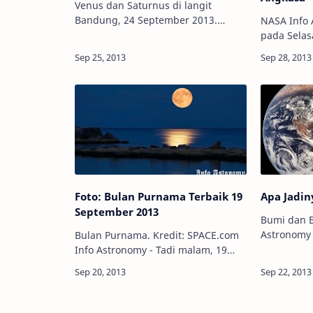
Venus dan Saturnus di langit
Bandung, 24 September 2013.
NASA Info Astronomy - Sore hari
Kredit: Rima Karimah Info
pada Selas
Astronomy - Kenampakan Venus
telah terj
dan Saturnus di langit menjadi
berkekuata
suatu hal yang menarik bagi y…
provinsi Ba
selatan. G
Foto: Bulan Purnama Terbaik 19
Apa Jadin
September 2013
Bumi dan B
Astronomy Info Astronomy - Bula
Bulan Purnama. Kredit: SPACE.com
merupakan 
Info Astronomy - Tadi malam, 19
penduduk 
September 2013, penduduk Bumi
dijadikan 
sudah melihat Bulan Purnama di
Hijriah bag
langit. Banyak yang berhasil
memotretnya juga.…