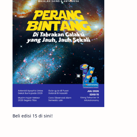
Matahari
Featured
Mars
Planet Katai
GMT 2016
History
Hoax
Bima Sakti
Meteor
Gerhana
Komet ISON
Jupiter
Planet Kerdil
Bumi
Pengetahuan
Berita
Beli edisi 15 di sini!
Hujan Meteor
Satelit Alami