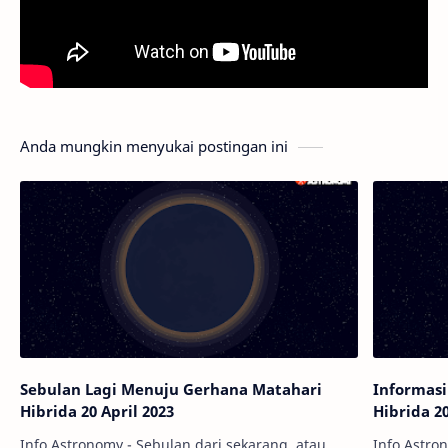
Anda mungkin menyukai postingan ini
Sebulan Lagi Menuju Gerhana Matahari
Informas
Hibrida 20 April 2023
Hibrida 20
Info Astronomy - Sebulan dari sekarang, atau
Info Astro