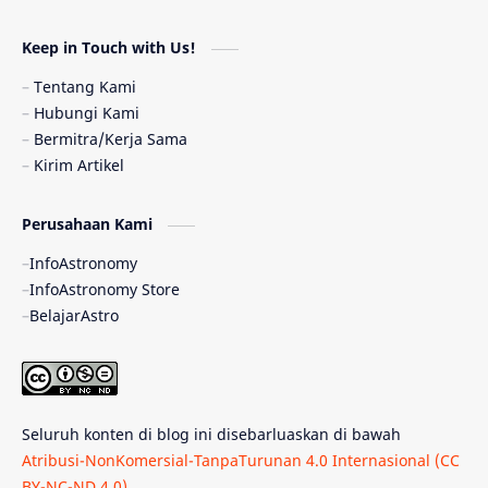
Astronomi dan Islam
Planet Kesembilan
Keep in Touch with Us!
Pulsar
Tiangong-1
Nova
Orion
Tentang Kami
Hubungi Kami
Quasar
Supermoon
TRAPPIST-1
Bermitra/Kerja Sama
Kirim Artikel
Ulasan
Ceres
Enseladus
Perusahaan Kami
Gelombang Gravitasi
Indonesia
InfoAstronomy
Kerdil Putih
LAPAN
TanyaAstro
InfoAstronomy Store
BelajarAstro
Astrobiologi
Merkurius
New Horizons
Olimpiade Sains Nasional
Roket
Week
Seluruh konten di blog ini disebarluaskan di bawah
Bumi Super
GBT18
Hilal
Atribusi-NonKomersial-TanpaTurunan 4.0 Internasional (CC
BY-NC-ND 4.0)
.