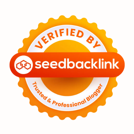
Eksoplanet
Lubang Hitam
Feature
Tata Surya
Hype
Astronot
Asteroid
Observasi
Premium
Komet
Bulan
Penelitian
Serba-serbi
Satelit
Luar Angkasa
Video
Aurora
Supernova
Nebula
Sponsored
Matahari
Featured
Mars
Planet Katai
GMT 2016
History