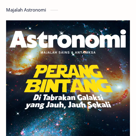
Hoax
Bima Sakti
Meteor
Majalah Astronomi
Gerhana
Komet ISON
Jupiter
Planet Kerdil
Bumi
Pengetahuan
Berita
Hujan Meteor
Satelit Alami
Rasi Bintang
Teleskop
Saturnus
GBT 2018
UFO
Advertorial
Astrofotografi
Stasiun Luar Angkasa Internasional
Gugus Bintang
Menarik Dibaca
Venus
Pluto
Galaksi Kerdil