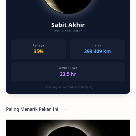
Sabit Akhir
Fase Lunasi Saat Ini
Cahaya
Jarak
35%
399.409 km
Umur Bulan
23.5 hr
Dikembangkan oleh InfoAstronomy.org
Paling Menarik Pekan Ini