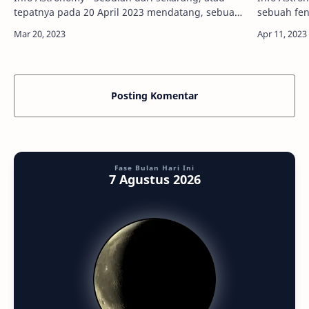
tepatnya pada 20 April 2023 mendatang, sebuah
sebuah fe
fenomena gerhana Matahari hibrida akan terjadi.
terjadi. I
Indonesia akan menjadi salah satu ne…
negara yan
Posting Komentar
Fase Bulan Hari Ini
7 Agustus 2026