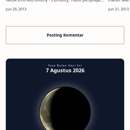
buatan NASA mulai bergerak menuju area Mars
Astronomy 
bernama Mount Sharp. Kamera yang disem…
kaya akan 
Posting Komentar
Fase Bulan Hari Ini
7 Agustus 2026