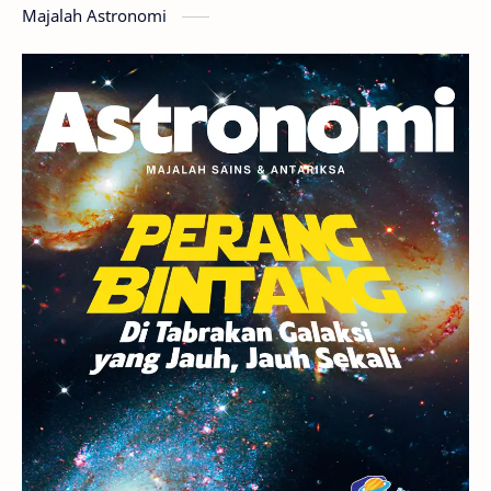
Majalah Astronomi
Gerhana
Komet ISON
Jupiter
Planet Kerdil
Bumi
Pengetahuan
Berita
Hujan Meteor
Satelit Alami
Rasi Bintang
Teleskop
Saturnus
GBT 2018
UFO
Advertorial
Astrofotografi
Stasiun Luar Angkasa Internasional
Gugus Bintang
Menarik Dibaca
Venus
Pluto
Galaksi Kerdil