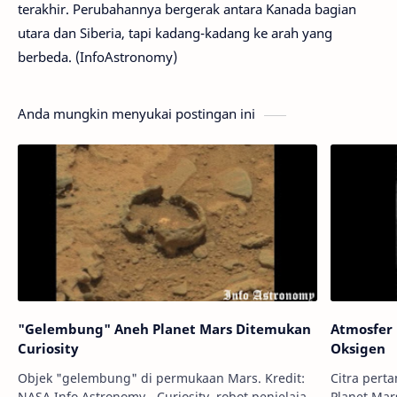
terakhir. Perubahannya bergerak antara Kanada bagian
utara dan Siberia, tapi kadang-kadang ke arah yang
berbeda. (InfoAstronomy)
Anda mungkin menyukai postingan ini
"Gelembung" Aneh Planet Mars Ditemukan
Atmosfer
Curiosity
Oksigen
Objek "gelembung" di permukaan Mars. Kredit:
Citra pert
NASA Info Astronomy - Curiosity, robot penjelajah
Planet Mars