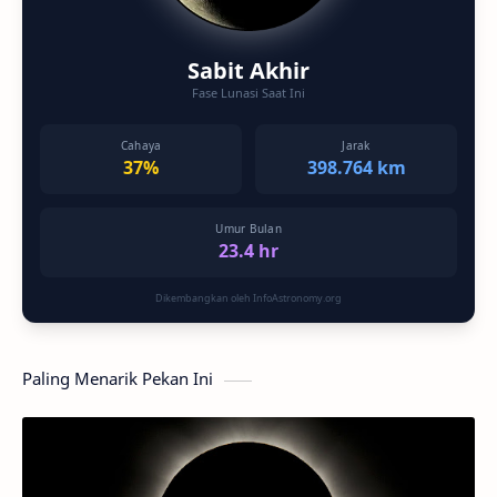
Sabit Akhir
Fase Lunasi Saat Ini
Cahaya
Jarak
37%
398.764 km
Umur Bulan
23.4 hr
Dikembangkan oleh InfoAstronomy.org
Paling Menarik Pekan Ini