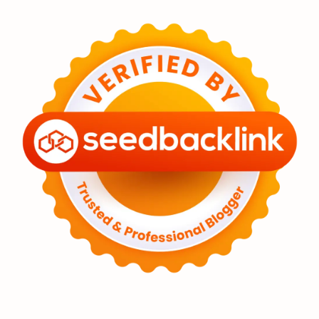
Eksoplanet
Lubang Hitam
Feature
Tata Surya
Hype
Astronot
Asteroid
Observasi
Premium
Komet
Bulan
Penelitian
Serba-serbi
Satelit
Luar Angkasa
Video
Aurora
Supernova
Nebula
Sponsored
Matahari
Mars
Planet Katai
Featured
GMT 2016
History
Hoax
Bima Sakti
Meteor