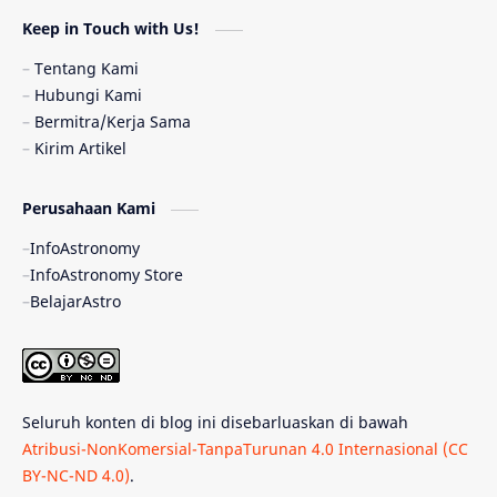
Astronomi dan Islam
Planet Kesembilan
Keep in Touch with Us!
Pulsar
Tiangong-1
Nova
Orion
Tentang Kami
Hubungi Kami
Quasar
Supermoon
TRAPPIST-1
Bermitra/Kerja Sama
Kirim Artikel
TanyaAstro
Ulasan
Ceres
Perusahaan Kami
Enseladus
Gelombang Gravitasi
InfoAstronomy
Indonesia
Kerdil Putih
LAPAN
InfoAstronomy Store
BelajarAstro
Astrobiologi
Merkurius
New Horizons
Olimpiade Sains Nasional
Roket
Week
Seluruh konten di blog ini disebarluaskan di bawah
Bumi Super
GBT18
Hilal
Atribusi-NonKomersial-TanpaTurunan 4.0 Internasional (CC
BY-NC-ND 4.0)
.
Katai Cokelat
Kepler
Neptunus