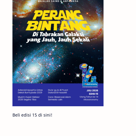
Matahari
Featured
Mars
Planet Katai
GMT 2016
History
Hoax
Bima Sakti
Meteor
Gerhana
Komet ISON
Jupiter
Planet Kerdil
Bumi
Pengetahuan
Berita
Beli edisi 15 di sini!
Hujan Meteor
Satelit Alami