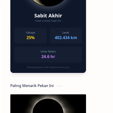
Sabit Akhir
Fase Lunasi Saat Ini
Cahaya
Jarak
25%
402.434 km
Umur Bulan
24.6 hr
Dikembangkan oleh InfoAstronomy.org
Paling Menarik Pekan Ini