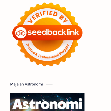
Feature
Tata Surya
Hype
Astronot
Asteroid
Observasi
Premium
Komet
Bulan
Penelitian
Serba-serbi
Satelit
Luar Angkasa
Video
Majalah Astronomi
Aurora
Supernova
Nebula
Sponsored