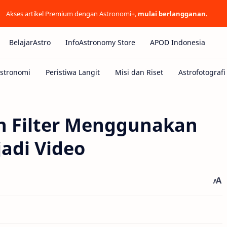
Akses artikel Premium dengan Astronomi+,
mulai berlangganan.
BelajarAstro
InfoAstronomy Store
APOD Indonesia
n Filter Menggunakan
jadi Video