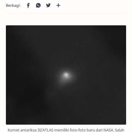
Komet antariksa 3I/ATLAS memiliki foto-foto baru dari NASA. Salah