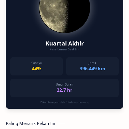
Kuartal Akhir
Fase Lunasi Saat Ini
Cahaya
Jarak
44%
396.449 km
Umur Bulan
22.7 hr
Dikembangkan oleh InfoAstronomy.org
Paling Menarik Pekan Ini