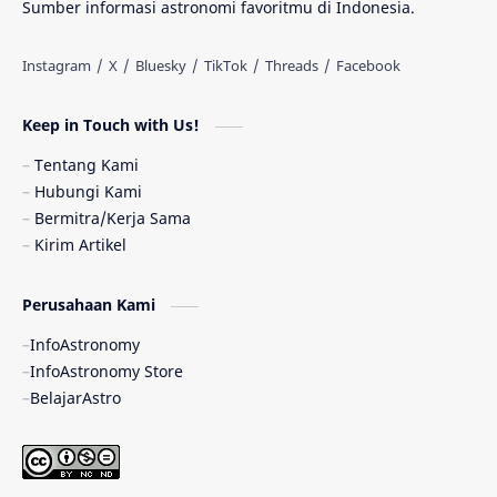
Sumber informasi astronomi favoritmu di Indonesia.
Antarbintang
Astronom
Astronomi dan Islam
Planet Kesembilan
Keep in Touch with Us!
Pulsar
Tiangong-1
Nova
Orion
Tentang Kami
Hubungi Kami
Quasar
Supermoon
TRAPPIST-1
Bermitra/Kerja Sama
Kirim Artikel
TanyaAstro
Ulasan
Ceres
Perusahaan Kami
Enseladus
Gelombang Gravitasi
InfoAstronomy
Indonesia
Kerdil Putih
LAPAN
InfoAstronomy Store
BelajarAstro
Astrobiologi
Merkurius
New Horizons
Olimpiade Sains Nasional
Roket
Week