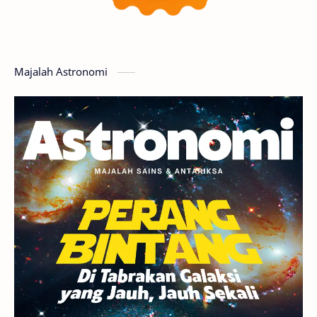
Featured
GMT 2016
History
Hoax
Bima Sakti
Meteor
Majalah Astronomi
Gerhana
Komet ISON
Jupiter
Planet Kerdil
Bumi
Pengetahuan
Berita
Hujan Meteor
Satelit Alami
Rasi Bintang
Teleskop
Saturnus
GBT 2018
UFO
Advertorial
Astrofotografi
Stasiun Luar Angkasa Internasional