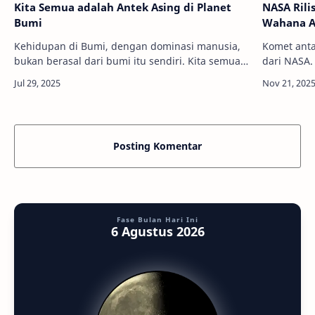
Kita Semua adalah Antek Asing di Planet
NASA Rili
Bumi
Wahana A
Kehidupan di Bumi, dengan dominasi manusia,
Komet anta
bukan berasal dari bumi itu sendiri. Kita semua
dari NASA.
adalah imigran. Kredit: Science Photo
Reconnaiss
LibraryInfoAstronomy - Pernahkah kamu ke…
Kredit: N
Posting Komentar
Fase Bulan Hari Ini
6 Agustus 2026