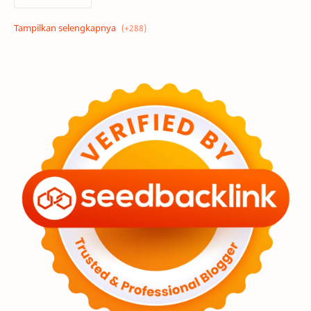
Alam semesta
Galaksi
Eksoplanet
Lubang Hitam
Feature
Tata Surya
Hype
Astronot
Asteroid
Observasi
Premium
Komet
Bulan
Penelitian
Serba-serbi
Satelit
Luar Angkasa
Video
Aurora
Supernova
Nebula
Sponsored
Matahari
Mars
Planet Katai