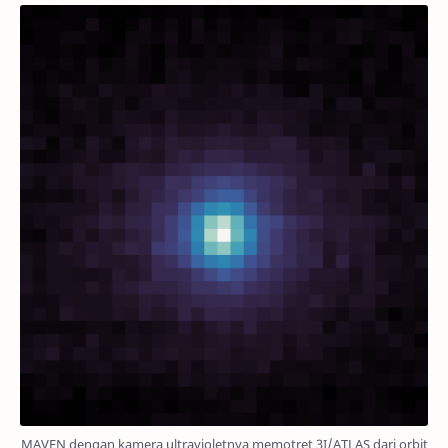
MAVEN dengan kamera ultravioletnya memotret 3I/ATLAS dari orbit