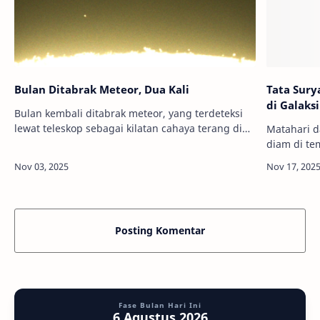
Bulan Ditabrak Meteor, Dua Kali
Tata Sury
di Galaks
Bulan kembali ditabrak meteor, yang terdeteksi
lewat teleskop sebagai kilatan cahaya terang di
Matahari d
permukaannya. Inilah cuplikan layar video meteor
diam di te
(kiri bawah) yang menabrak permukaan…
pusat galak
cepat dari 
Posting Komentar
Fase Bulan Hari Ini
6 Agustus 2026