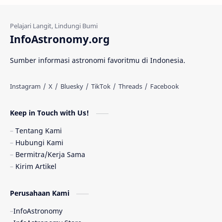
Kehidupan Asing
Lubang Cacing
Gerhana Matahari
Eksperimen
InfoAstronomy.org
Materi Gelap
Tanya Astro
Uranus
Sumber informasi astronomi favoritmu di Indonesia.
Antarbintang
Astronom
Astronomi dan Islam
Planet Kesembilan
Keep in Touch with Us!
Pulsar
Tiangong-1
Nova
Orion
Tentang Kami
Hubungi Kami
Quasar
Supermoon
TRAPPIST-1
Bermitra/Kerja Sama
Kirim Artikel
TanyaAstro
Ulasan
Ceres
Perusahaan Kami
Enseladus
Gelombang Gravitasi
InfoAstronomy
Indonesia
Kerdil Putih
LAPAN