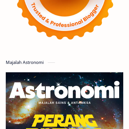
Supernova
Nebula
Sponsored
Matahari
Mars
Planet Katai
Featured
GMT 2016
History
Hoax
Bima Sakti
Meteor
Majalah Astronomi
Gerhana
Komet ISON
Jupiter
Planet Kerdil
Bumi
Pengetahuan
Berita
Hujan Meteor
Satelit Alami
Rasi Bintang
Teleskop
Saturnus
GBT 2018
UFO
Advertorial