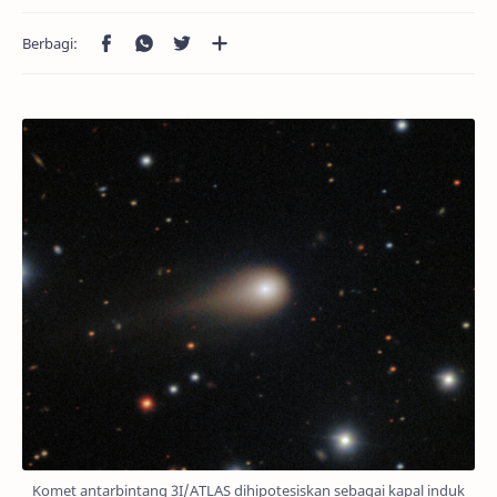
Komet antarbintang 3I/ATLAS dihipotesiskan sebagai kapal induk