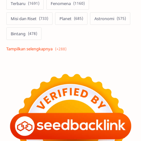
Terbaru
Fenomena
Misi dan Riset
Planet
Astronomi
Bintang
Alam semesta
Galaksi
Eksoplanet
Lubang Hitam
Feature
Tata Surya
Hype
Astronot
Asteroid
Observasi
Premium
Komet
Bulan
Penelitian
Serba-serbi
Satelit
Luar Angkasa
Video
Aurora