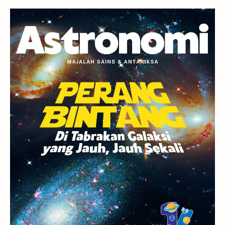
Gerhana
Komet ISON
Jupiter
Planet Kerdil
Bumi
Pengetahuan
Berita
Hujan Meteor
Satelit Alami
Rasi Bintang
Teleskop
Saturnus
GBT 2018
UFO
Advertorial
Astrofotografi
Stasiun Luar Angkasa Internasional
Gugus Bintang
Menarik Dibaca
Venus
Pluto
Galaksi Kerdil
Gambar Harian
Titan