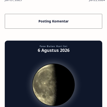
Kredit: JWST/ESO/LagrangeInfoAstronomy
massa Jupi
Premium -&n…
Posting Komentar
Fase Bulan Hari Ini
6 Agustus 2026