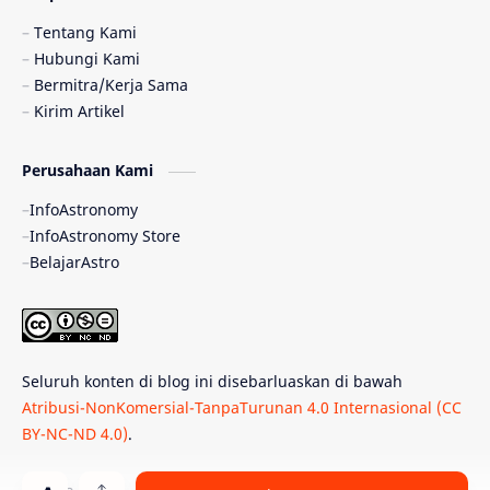
Pulsar
Tiangong-1
Nova
Orion
Tentang Kami
Hubungi Kami
Quasar
Supermoon
TRAPPIST-1
Bermitra/Kerja Sama
Kirim Artikel
TanyaAstro
Ulasan
Ceres
Perusahaan Kami
Enseladus
Gelombang Gravitasi
InfoAstronomy
Indonesia
Kerdil Putih
LAPAN
InfoAstronomy Store
BelajarAstro
Astrobiologi
Merkurius
New Horizons
Olimpiade Sains Nasional
Roket
Week
Seluruh konten di blog ini disebarluaskan di bawah
Bumi Super
GBT18
Hilal
Atribusi-NonKomersial-TanpaTurunan 4.0 Internasional (CC
BY-NC-ND 4.0)
.
Katai Cokelat
Kepler
Neptunus