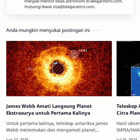
menjadi mentor kelas astronomi di BelajarAstro.com.
Hubungi lewat riza@belajarastro.com.
Anda mungkin menyukai postingan ini
James Webb Amati Langsung Planet
Teleskop
Ekstrasurya untuk Pertama Kalinya
Citra Pla
Untuk pertama kalinya, teleskop antariksa James
Hasil obser
Webb menemukan dan mengamati planet
(MPIA/HdA)
ekstrasurya yang jauh, jauh sekali.
Premium - 