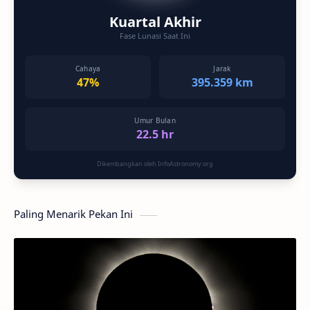
Kuartal Akhir
Fase Lunasi Saat Ini
Cahaya
Jarak
47%
395.359 km
Umur Bulan
22.5 hr
Dikembangkan oleh InfoAstronomy.org
Paling Menarik Pekan Ini