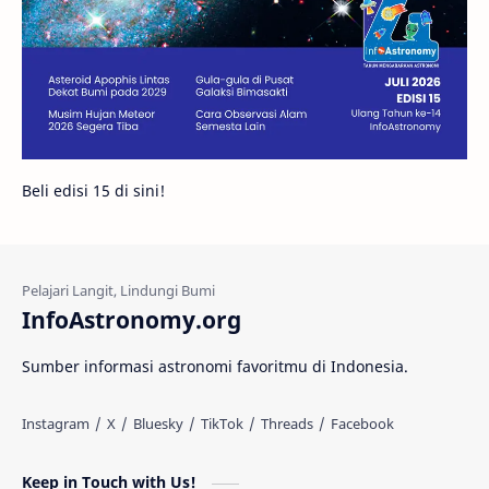
Bintang Neutron
Hubble
Tips
Juno
Bintang Biner
Cassini
Galeri
Gugus Galaksi
Proxima b
Beli edisi 15 di sini!
Fakta
Galaksi Spiral
Kehidupan Asing
Lubang Cacing
Gerhana Matahari
Eksperimen
InfoAstronomy.org
Materi Gelap
Tanya Astro
Uranus
Sumber informasi astronomi favoritmu di Indonesia.
Antarbintang
Astronom
Astronomi dan Islam
Planet Kesembilan
Keep in Touch with Us!