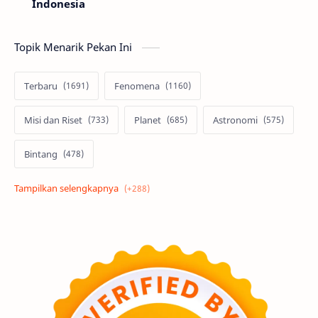
Indonesia
Topik Menarik Pekan Ini
Terbaru
Fenomena
Misi dan Riset
Planet
Astronomi
Bintang
Alam semesta
Galaksi
Eksoplanet
Lubang Hitam
Feature
Tata Surya
Hype
Astronot
Asteroid
Observasi