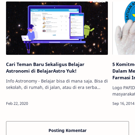
Cari Teman Baru Sekaligus Belajar
5 Komitm
Astronomi di BelajarAstro Yuk!
Dalam Me
Farmasi I
Info Astronomy - Belajar bisa di mana saja. Bisa di
sekolah, di rumah, di jalan, atau di era serba
Logo PAFI
internet seperti sekarang ini, belajar bahkan bisa
masyarakat
dilakukan secara daring…
penting dan
Indonesia 
Posting Komentar