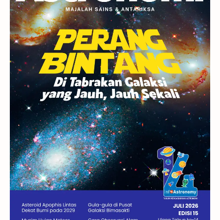
Rasi Bintang
Teleskop
Saturnus
GBT 2018
UFO
Advertorial
Astrofotografi
Stasiun Luar Angkasa Internasional
Gugus Bintang
Menarik Dibaca
Venus
Pluto
Galaksi Kerdil
Gambar Harian
Titan
Bintang Neutron
Hubble
Tips
Juno
Bintang Biner
Cassini