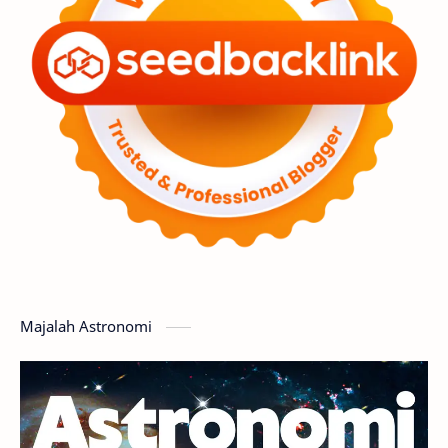
Premium
Komet
Bulan
Penelitian
Serba-serbi
Satelit
Luar Angkasa
Video
Aurora
Supernova
Nebula
Sponsored
Matahari
Featured
Mars
Planet Katai
GMT 2016
History
Hoax
Bima Sakti
Meteor
Majalah Astronomi
Gerhana
Komet ISON
Jupiter
Planet Kerdil
Bumi
Pengetahuan
Berita
Hujan Meteor
Satelit Alami