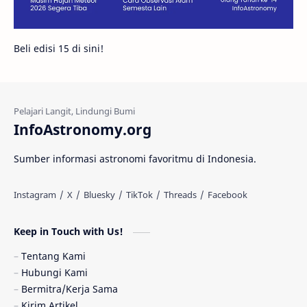
Galeri
Gugus Galaksi
Proxima b
Beli edisi 15 di sini!
Fakta
Galaksi Spiral
Kehidupan Asing
Lubang Cacing
Gerhana Matahari
Eksperimen
InfoAstronomy.org
Materi Gelap
Tanya Astro
Uranus
Sumber informasi astronomi favoritmu di Indonesia.
Antarbintang
Astronom
Astronomi dan Islam
Planet Kesembilan
Keep in Touch with Us!
Pulsar
Tiangong-1
Nova
Orion
Tentang Kami
Hubungi Kami
Quasar
Supermoon
TRAPPIST-1
Bermitra/Kerja Sama
Kirim Artikel