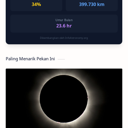
34%
399.730 km
Umur Bulan
23.6 hr
Dikembangkan oleh InfoAstronomy.org
Paling Menarik Pekan Ini