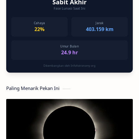
Sabit Akhir
Fase Lunasi Saat Ini
Cahaya
Jarak
22%
403.159 km
Umur Bulan
24.9 hr
Dikembangkan oleh InfoAstronomy.org
Paling Menarik Pekan Ini