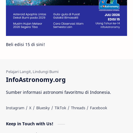
Bintang Neutron
Hubble
Tips
Juno
Bintang Biner
Cassini
Galeri
Gugus Galaksi
Proxima b
Beli edisi 15 di sini!
Fakta
Galaksi Spiral
Kehidupan Asing
Lubang Cacing
Gerhana Matahari
Eksperimen
InfoAstronomy.org
Materi Gelap
Tanya Astro
Uranus
Sumber informasi astronomi favoritmu di Indonesia.
Antarbintang
Astronom
Astronomi dan Islam
Planet Kesembilan
Keep in Touch with Us!
Pulsar
Tiangong-1
Nova
Orion