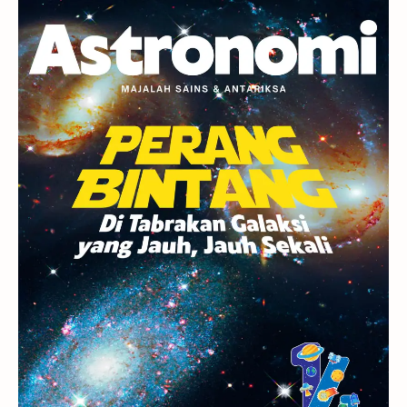
Planet Kerdil
Bumi
Pengetahuan
Berita
Hujan Meteor
Satelit Alami
Rasi Bintang
Teleskop
Saturnus
GBT 2018
UFO
Advertorial
Astrofotografi
Stasiun Luar Angkasa Internasional
Gugus Bintang
Menarik Dibaca
Venus
Pluto
Galaksi Kerdil
Gambar Harian
Titan