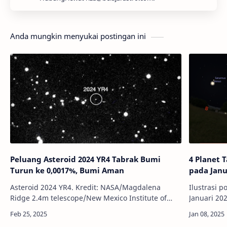
Anda mungkin menyukai postingan ini
Peluang Asteroid 2024 YR4 Tabrak Bumi
4 Planet 
Turun ke 0,0017%, Bumi Aman
pada Janu
Asteroid 2024 YR4. Kredit: NASA/Magdalena
Ilustrasi p
Ridge 2.4m telescope/New Mexico Institute of
Januari 202
Technology/RyanInfoAstronomy Premium - Kabar
InfoAstro
terbaru dari Badan Antariksa AS (…
Premium - 