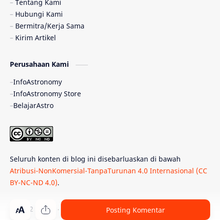
Tentang Kami
Hubungi Kami
Quasar
Supermoon
TRAPPIST-1
Bermitra/Kerja Sama
Kirim Artikel
Ulasan
Ceres
Enseladus
Perusahaan Kami
Gelombang Gravitasi
Indonesia
InfoAstronomy
Kerdil Putih
LAPAN
TanyaAstro
InfoAstronomy Store
BelajarAstro
Astrobiologi
Merkurius
New Horizons
Olimpiade Sains Nasional
Roket
Week
Seluruh konten di blog ini disebarluaskan di bawah
Bumi Super
GBT18
Hilal
Atribusi-NonKomersial-TanpaTurunan 4.0 Internasional (CC
BY-NC-ND 4.0)
.
Katai Cokelat
Kepler
Neptunus
Observatorium
Perseid
SpaceX
© 2012 -
2026
‧
PT Belajar Astronomi Indonesia
. All rights reser
Posting Komentar