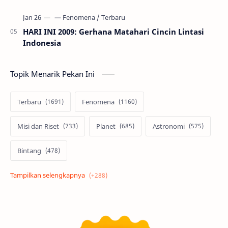
HARI INI 2009: Gerhana Matahari Cincin Lintasi
Indonesia
Topik Menarik Pekan Ini
Terbaru
Fenomena
Misi dan Riset
Planet
Astronomi
Bintang
Alam semesta
Galaksi
Eksoplanet
Lubang Hitam
Feature
Tata Surya
Hype