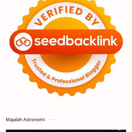
Astronot
Asteroid
Observasi
Premium
Komet
Bulan
Penelitian
Serba-serbi
Satelit
Luar Angkasa
Video
Aurora
Supernova
Nebula
Sponsored
Matahari
Featured
Mars
Planet Katai
GMT 2016
History
Hoax
Bima Sakti
Meteor
Majalah Astronomi
Gerhana
Komet ISON
Jupiter