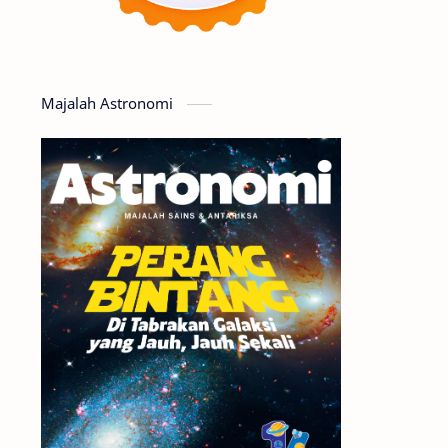
Serba-serbi
Satelit
Luar Angkasa
Video
Majalah Astronomi
Aurora
Supernova
Nebula
Sponsored
Matahari
Featured
Mars
Planet Katai
GMT 2016
History
Hoax
Bima Sakti
Meteor
Gerhana