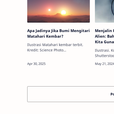
Apa Jadinya Jika Bumi Mengitari
Menjalin
Matahari Kembar?
Alien: Ba
Kita Gun
Ilustrasi Matahari kembar terbit.
Kredit: Science Photo
Ilustrasi. K
LibraryInfoAstronomy
Shuttersto
Premium - Pernahkah kamu
Premium - 
membayangkan Bumi tidak hanya
luas jika k
mengelilingi satu Matahari, tapi
Namun, di
dua s…
ini, kita 
satu p…
P