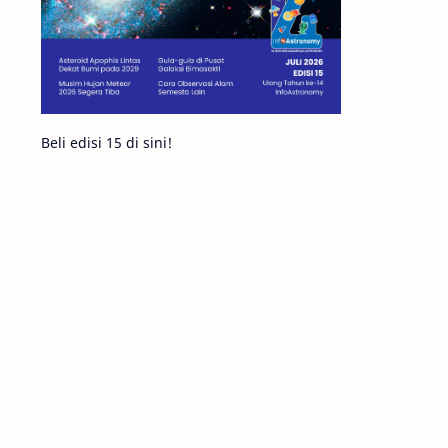
Komet ISON
Jupiter
Planet Kerdil
Bumi
Pengetahuan
Berita
Beli edisi 15 di sini!
Hujan Meteor
Satelit Alami
Rasi Bintang
Teleskop
Saturnus
GBT 2018
UFO
Advertorial
Astrofotografi
Stasiun Luar Angkasa Internasional