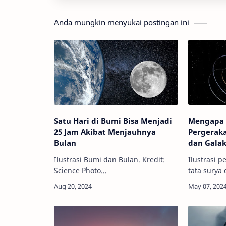
Anda mungkin menyukai postingan ini
Satu Hari di Bumi Bisa Menjadi
Mengapa 
25 Jam Akibat Menjauhnya
Pergeraka
Bulan
dan Galak
Ilustrasi Bumi dan Bulan. Kredit:
Ilustrasi 
Science Photo
tata surya 
LibraryInfoAstronomy Premium -
Javier/Shu
Satu hari di Bumi, waktu yang
Premium - 
dibutuhkan Bumi untuk melakukan
bergerak m
satu kali rotasi, saat ini berlang…