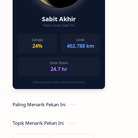
Sabit Akhir
Fase Lunasi Saat Ini
Cahaya
Jarak
24%
402.788 km
Umur Bulan
24.7 hr
Dikembangkan oleh InfoAstronomy.org
Paling Menarik Pekan Ini
Topik Menarik Pekan Ini