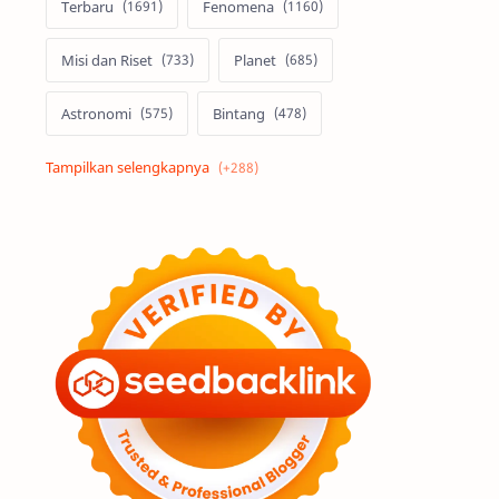
Terbaru
Fenomena
Misi dan Riset
Planet
Astronomi
Bintang
Alam semesta
Galaksi
Eksoplanet
Lubang Hitam
Feature
Tata Surya
Hype
Astronot
Asteroid
Observasi
Premium
Komet
Bulan
Penelitian