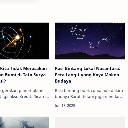
Kita Tidak Merasakan
Rasi Bintang Lokal Nusantara:
n Bumi di Tata Surya
Peta Langit yang Kaya Makna
si?
Budaya
pergerakan planet-planet
Rasi bintang tidak cuma ada dalam
di galaksi. Kredit: Ricardo
budaya Barat, tetapi juga mendarah
tterstock.comInfoAstronomy
daging dalam kebudayaan lokal
Bumi kita diketahui
Nusantara. Kredit:
engelilingi Matahar…
InfoAstronomy.orgInfoAstronomy
Premium - Ketika mala…