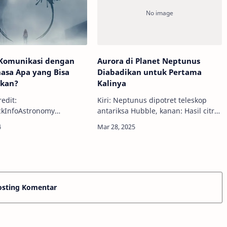
 Komunikasi dengan
Aurora di Planet Neptunus
hasa Apa yang Bisa
Diabadikan untuk Pertama
akan?
Kalinya
redit:
Kiri: Neptunus dipotret teleskop
ckInfoAstronomy
antariksa Hubble, kanan: Hasil citra
Alam semesta terlalu
gabungan Hubble dan James Webb
ita hanya sendirian.
yang menampilkan aurora di
 luasnya alam semesta
Neptunus. Kredit: NASA, ESA, CSA,
belum berhasil menemukan
STScIInfoAstronomy…
osting Komentar