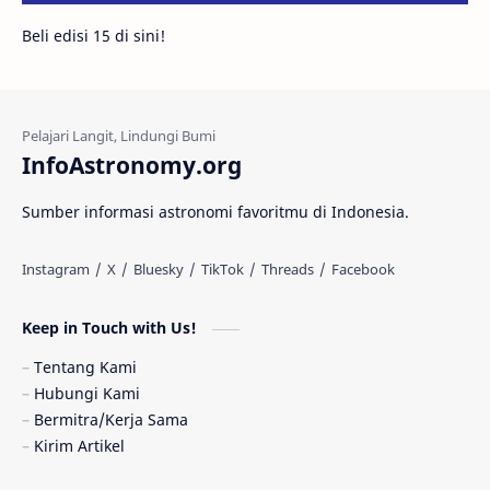
Beli edisi 15 di sini!
Fakta
Galaksi Spiral
Kehidupan Asing
Lubang Cacing
Gerhana Matahari
Eksperimen
InfoAstronomy.org
Materi Gelap
Tanya Astro
Uranus
Sumber informasi astronomi favoritmu di Indonesia.
Antarbintang
Astronom
Astronomi dan Islam
Planet Kesembilan
Keep in Touch with Us!
Pulsar
Tiangong-1
Nova
Orion
Tentang Kami
Hubungi Kami
Quasar
Supermoon
TRAPPIST-1
Bermitra/Kerja Sama
Kirim Artikel
TanyaAstro
Ulasan
Ceres