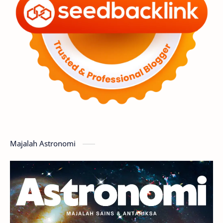
Penelitian
Serba-serbi
Satelit
Luar Angkasa
Video
Aurora
Supernova
Nebula
Sponsored
Matahari
Mars
Planet Katai
Featured
GMT 2016
History
Hoax
Bima Sakti
Meteor
Majalah Astronomi
Gerhana
Komet ISON
Jupiter
Planet Kerdil
Bumi
Pengetahuan
Berita
Hujan Meteor
Satelit Alami