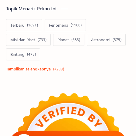
Topik Menarik Pekan Ini
Terbaru
Fenomena
Misi dan Riset
Planet
Astronomi
Bintang
Alam semesta
Galaksi
Eksoplanet
Lubang Hitam
Feature
Tata Surya
Hype
Astronot
Asteroid
Observasi
Premium
Komet
Bulan