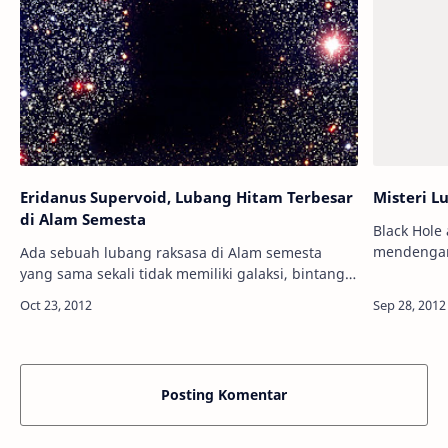
Eridanus Supervoid, Lubang Hitam Terbesar
Misteri L
di Alam Semesta
Black Hole
mendengar
Ada sebuah lubang raksasa di Alam semesta
semesta. 
yang sama sekali tidak memiliki galaksi, bintang
besar sehi
maupun benda-benda angkasa lain, kata para
yang…
astronom pada hari Kamis lalu. Tim peneliti…
Posting Komentar