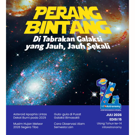
Rasi Bintang
Teleskop
Saturnus
GBT 2018
UFO
Advertorial
Astrofotografi
Stasiun Luar Angkasa Internasional
Gugus Bintang
Menarik Dibaca
Venus
Pluto
Galaksi Kerdil
Gambar Harian
Titan
Bintang Neutron
Hubble
Tips
Juno
Bintang Biner
Cassini
Galeri
Gugus Galaksi
Proxima b