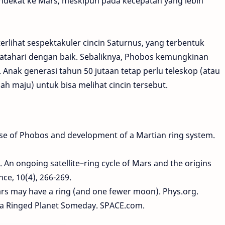
ndekat ke Mars, meskipun pada kecepatan yang lebih
erlihat sespektakuler cincin Saturnus, yang terbentuk
Matahari dengan baik. Sebaliknya, Phobos kemungkinan
 Anak generasi tahun 50 jutaan tetap perlu teleskop (atau
ah maju) untuk bisa melihat cincin tersebut.
emise of Phobos and development of a Martian ring system.
). An ongoing satellite–ring cycle of Mars and the origins
e, 10(4), 266-269.
 Mars may have a ring (and one fewer moon). Phys.org.
e a Ringed Planet Someday. SPACE.com.