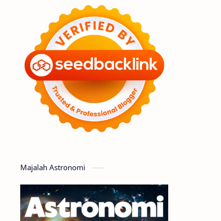
Feature
Tata Surya
Hype
Astronot
Asteroid
Observasi
Premium
Komet
Bulan
Penelitian
Serba-serbi
Satelit
Luar Angkasa
Video
Majalah Astronomi
Aurora
Supernova
Nebula
Sponsored