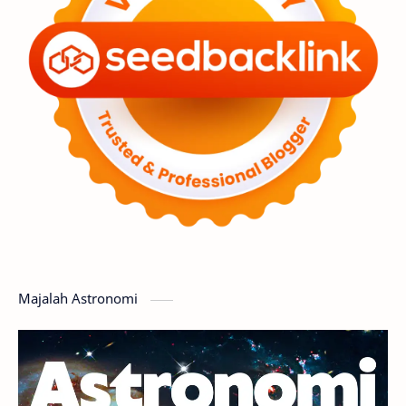
Premium
Komet
Bulan
Penelitian
Serba-serbi
Satelit
Luar Angkasa
Video
Aurora
Supernova
Nebula
Sponsored
Matahari
Featured
Mars
Planet Katai
GMT 2016
History
Hoax
Bima Sakti
Meteor
Majalah Astronomi
Gerhana
Komet ISON
Jupiter
Planet Kerdil
Bumi
Pengetahuan
Berita
Hujan Meteor
Satelit Alami