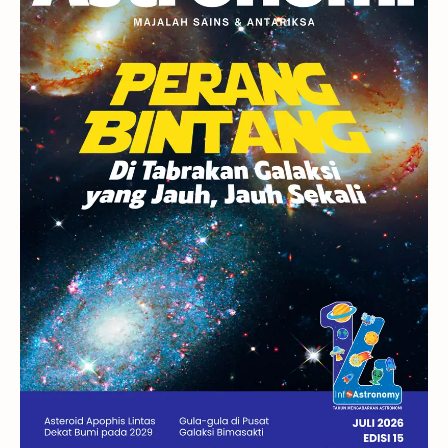
Rasi Bintang
Teleskop
Saturnus
GBT 2018
UFO
Advertorial
Astrofotografi
Stasiun Luar Angkasa Internasional
Gugus Bintang
Menarik Dibaca
Venus
Pluto
Galaksi Kerdil
Gambar Harian
Titan
Bintang Neutron
Hubble
Tips
Juno
Bintang Biner
Cassini