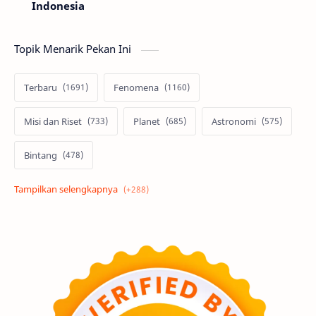
Indonesia
Topik Menarik Pekan Ini
Terbaru
Fenomena
Misi dan Riset
Planet
Astronomi
Bintang
Alam semesta
Galaksi
Eksoplanet
Lubang Hitam
Feature
Tata Surya
Hype
Astronot
Asteroid
Observasi