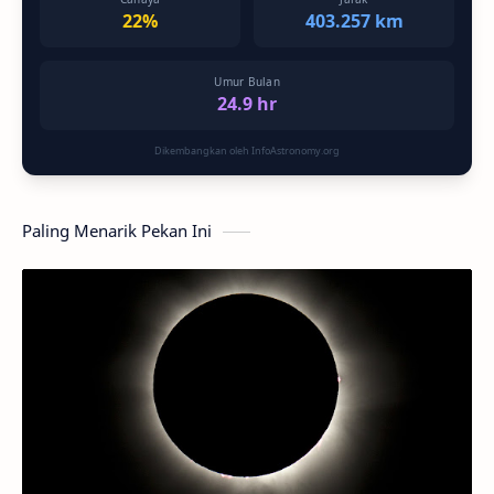
22%
403.257 km
Umur Bulan
24.9 hr
Dikembangkan oleh InfoAstronomy.org
Paling Menarik Pekan Ini