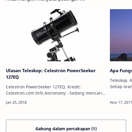
Ulasan Teleskop: Celestron PowerSeeker
Apa Fungs
127EQ
Teleskop. Kredit:
Setiap ora
Celestron PowerSeeker 127EQ. Kredit:
ingin memi
Celestron.com Info Astronomy - Sedang mencari
membeli te
teleskop berkualitas premium untuk pemula?
Pekan ini, kami mengulas teleskop PowerSeeker …
Gabung dalam percakapan (1)