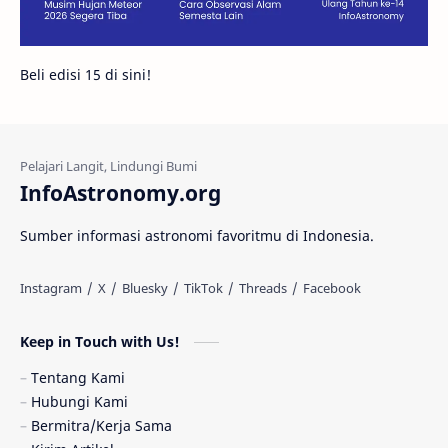
Galeri
Gugus Galaksi
Proxima b
Beli edisi 15 di sini!
Fakta
Galaksi Spiral
Kehidupan Asing
Lubang Cacing
Gerhana Matahari
Eksperimen
InfoAstronomy.org
Materi Gelap
Tanya Astro
Uranus
Sumber informasi astronomi favoritmu di Indonesia.
Antarbintang
Astronom
Astronomi dan Islam
Planet Kesembilan
Keep in Touch with Us!
Pulsar
Tiangong-1
Nova
Orion
Tentang Kami
Hubungi Kami
Quasar
Supermoon
TRAPPIST-1
Bermitra/Kerja Sama