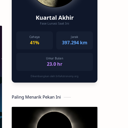
Kuartal Akhir
Fase Lunasi Saat Ini
Cahaya
Jarak
41%
397.294 km
Umur Bulan
23.0 hr
Dikembangkan oleh InfoAstronomy.org
Paling Menarik Pekan Ini