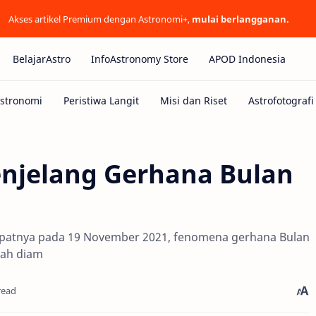
Akses artikel Premium dengan Astronomi+,
mulai berlangganan.
BelajarAstro
InfoAstronomy Store
APOD Indonesia
njelang Gerhana Bulan
 tepatnya pada 19 November 2021, fenomena gerhana Bulan
kah diam
read