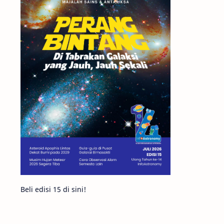
Matahari
Mars
Planet Katai
Featured
GMT 2016
History
Hoax
Bima Sakti
Meteor
Gerhana
Komet ISON
Jupiter
Planet Kerdil
Bumi
Pengetahuan
Berita
Beli edisi 15 di sini!
Hujan Meteor
Satelit Alami