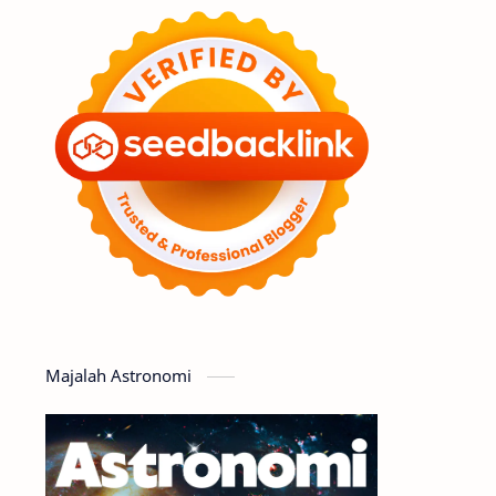
Feature
Tata Surya
Hype
Astronot
Asteroid
Observasi
Premium
Komet
Bulan
Penelitian
Serba-serbi
Satelit
Luar Angkasa
Video
Majalah Astronomi
Aurora
Supernova
Nebula
Sponsored