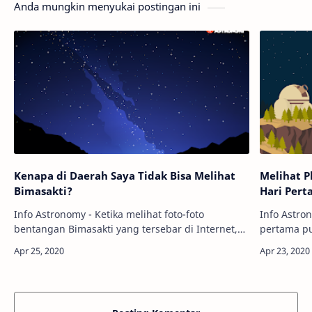
Anda mungkin menyukai postingan ini
Kenapa di Daerah Saya Tidak Bisa Melihat
Melihat P
Bimasakti?
Hari Per
Info Astronomy - Ketika melihat foto-foto
Info Astro
bentangan Bimasakti yang tersebar di Internet,
pertama pu
pernahkah kamu bertanya-tanya, "Kenapa di
Untuk men
daerah saya tidak bisa melihat bentangan g…
kamu, plan