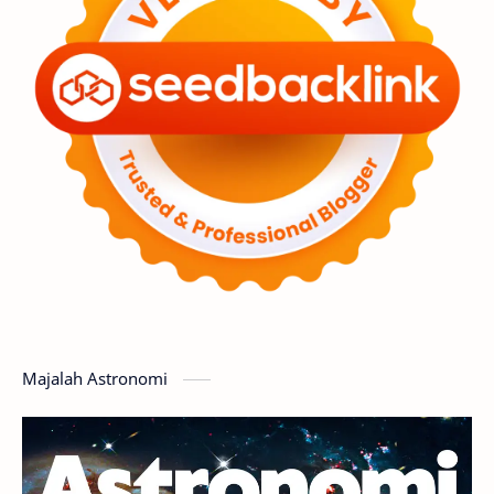
Premium
Komet
Bulan
Penelitian
Serba-serbi
Satelit
Luar Angkasa
Video
Aurora
Supernova
Nebula
Sponsored
Matahari
Mars
Planet Katai
Featured
GMT 2016
History
Hoax
Bima Sakti
Meteor
Majalah Astronomi
Gerhana
Komet ISON
Jupiter
Planet Kerdil
Bumi
Pengetahuan