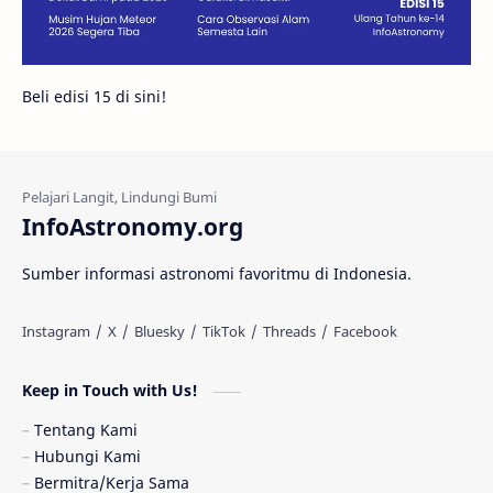
Galeri
Gugus Galaksi
Proxima b
Beli edisi 15 di sini!
Fakta
Galaksi Spiral
Kehidupan Asing
Lubang Cacing
Gerhana Matahari
Eksperimen
InfoAstronomy.org
Materi Gelap
Tanya Astro
Uranus
Sumber informasi astronomi favoritmu di Indonesia.
Antarbintang
Astronom
Astronomi dan Islam
Planet Kesembilan
Keep in Touch with Us!
Pulsar
Tiangong-1
Nova
Orion
Tentang Kami
Hubungi Kami
Quasar
Supermoon
TRAPPIST-1
Bermitra/Kerja Sama