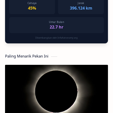
Cahaya
Jarak
45%
396.124 km
Umur Bulan
22.7 hr
Dikembangkan oleh InfoAstronomy.org
Paling Menarik Pekan Ini