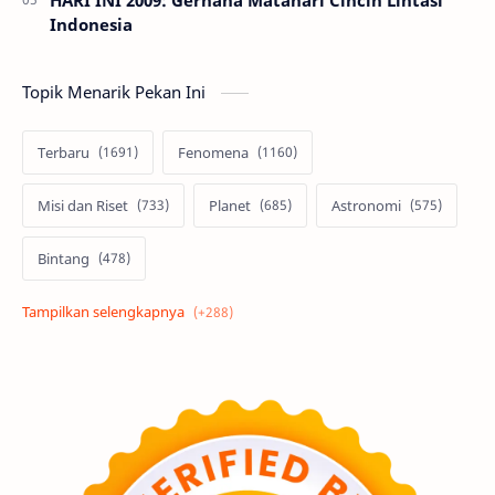
Indonesia
Topik Menarik Pekan Ini
Terbaru
Fenomena
Misi dan Riset
Planet
Astronomi
Bintang
Alam semesta
Galaksi
Eksoplanet
Lubang Hitam
Feature
Tata Surya
Hype
Astronot
Asteroid
Observasi