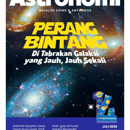
Berita
Hujan Meteor
Satelit Alami
Rasi Bintang
Teleskop
Saturnus
GBT 2018
UFO
Advertorial
Astrofotografi
Stasiun Luar Angkasa Internasional
Gugus Bintang
Menarik Dibaca
Venus
Pluto
Galaksi Kerdil
Gambar Harian
Titan
Bintang Neutron
Hubble
Tips
Juno
Bintang Biner
Cassini