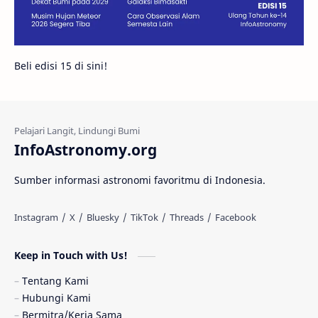
Galeri
Gugus Galaksi
Proxima b
Beli edisi 15 di sini!
Fakta
Galaksi Spiral
Kehidupan Asing
Lubang Cacing
Gerhana Matahari
Eksperimen
InfoAstronomy.org
Materi Gelap
Tanya Astro
Uranus
Sumber informasi astronomi favoritmu di Indonesia.
Antarbintang
Astronom
Astronomi dan Islam
Planet Kesembilan
Keep in Touch with Us!
Pulsar
Tiangong-1
Nova
Orion
Tentang Kami
Hubungi Kami
Quasar
Supermoon
TRAPPIST-1
Bermitra/Kerja Sama