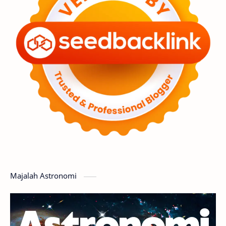
Premium
Komet
Bulan
Penelitian
Serba-serbi
Satelit
Luar Angkasa
Video
Aurora
Supernova
Nebula
Sponsored
Matahari
Featured
Mars
Planet Katai
GMT 2016
History
Hoax
Bima Sakti
Meteor
Majalah Astronomi
Gerhana
Komet ISON
Jupiter
Planet Kerdil
Bumi
Pengetahuan