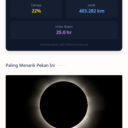
Cahaya
Jarak
22%
403.282 km
Umur Bulan
25.0 hr
Dikembangkan oleh InfoAstronomy.org
Paling Menarik Pekan Ini