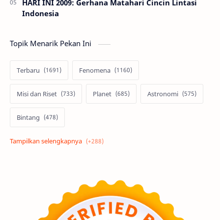
HARI INI 2009: Gerhana Matahari Cincin Lintasi
Indonesia
Topik Menarik Pekan Ini
Terbaru
Fenomena
Misi dan Riset
Planet
Astronomi
Bintang
Alam semesta
Galaksi
Eksoplanet
Lubang Hitam
Feature
Tata Surya
Hype
Astronot
Asteroid
Observasi