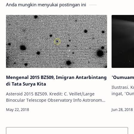
Anda mungkin menyukai postingan ini
Mengenal 2015 BZ509, Imigran Antarbintang
'Oumuamu
di Tata Surya Kita
Ilustrasi. Kredit: ESA 
ingat, 'O
Asteroid 2015 BZ509. Kredit: C. Veillet/Large
Antariksa 
Binocular Telescope Observatory Info Astronomy -
berbasis d
Sebuah studi terbaru dari sekelompok astronom
berhasil menemukan imigran…