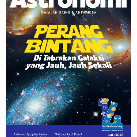
Berita
Hujan Meteor
Satelit Alami
Rasi Bintang
Teleskop
Saturnus
GBT 2018
UFO
Advertorial
Astrofotografi
Stasiun Luar Angkasa Internasional
Gugus Bintang
Menarik Dibaca
Venus
Pluto
Galaksi Kerdil
Gambar Harian
Titan
Bintang Neutron
Hubble
Tips
Juno
Bintang Biner
Cassini