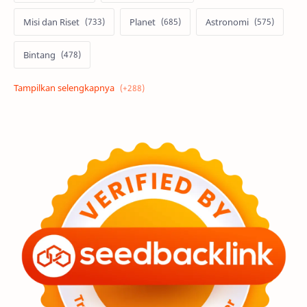
Misi dan Riset
Planet
Astronomi
Bintang
Alam semesta
Galaksi
Eksoplanet
Lubang Hitam
Feature
Tata Surya
Hype
Astronot
Asteroid
Observasi
Premium
Komet
Bulan
Penelitian
Serba-serbi
Satelit
Luar Angkasa
Video
Aurora