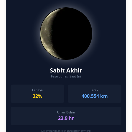
Sabit Akhir
Fase Lunasi Saat Ini
Cahaya
Jarak
32%
400.554 km
Umur Bulan
23.9 hr
Dikembangkan oleh InfoAstronomy.org