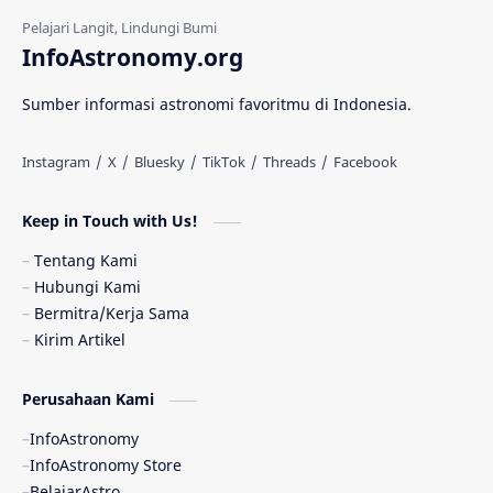
Gerhana Matahari
Eksperimen
InfoAstronomy.org
Materi Gelap
Tanya Astro
Uranus
Sumber informasi astronomi favoritmu di Indonesia.
Antarbintang
Astronom
Astronomi dan Islam
Planet Kesembilan
Keep in Touch with Us!
Pulsar
Tiangong-1
Nova
Orion
Tentang Kami
Hubungi Kami
Quasar
Supermoon
TRAPPIST-1
Bermitra/Kerja Sama
Kirim Artikel
Ulasan
Ceres
Enseladus
Perusahaan Kami
Gelombang Gravitasi
Indonesia
InfoAstronomy
Kerdil Putih
LAPAN
TanyaAstro
InfoAstronomy Store
BelajarAstro