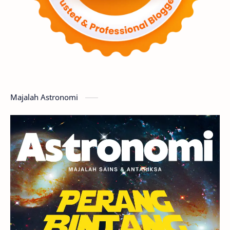
Supernova
Nebula
Sponsored
Matahari
Featured
Mars
Planet Katai
GMT 2016
History
Hoax
Bima Sakti
Meteor
Majalah Astronomi
Gerhana
Komet ISON
Jupiter
Planet Kerdil
Bumi
Pengetahuan
Berita
Hujan Meteor
Satelit Alami
Rasi Bintang
Teleskop
Saturnus
GBT 2018
UFO
Advertorial
Astrofotografi