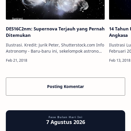
DES16C2nm: Supernova Terjauh yang Pernah
14 Tahun 
Ditemukan
Angkasa
Ilustrasi. Kredit: Jurik Peter, Shutterstock.com Info
Ilustrasi Lucy. Kre
Astronomy - Baru-baru ini, sekelompok astronom
Februari 2
internasional berhasil mengamati supernova
sekelomp
paling jauh yang pernah…
Lucy, berli
Posting Komentar
Fase Bulan Hari Ini
7 Agustus 2026