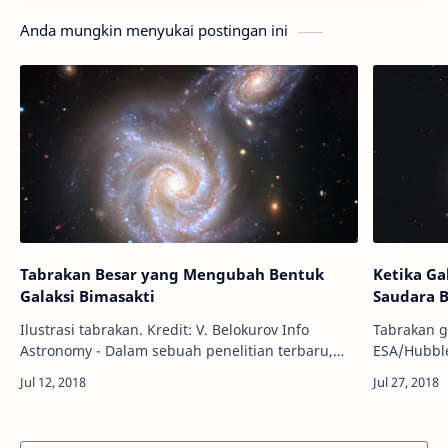
Anda mungkin menyukai postingan ini
Tabrakan Besar yang Mengubah Bentuk
Ketika Ga
Galaksi Bimasakti
Saudara 
Ilustrasi tabrakan. Kredit: V. Belokurov Info
Tabrakan g
Astronomy - Dalam sebuah penelitian terbaru,
ESA/Hubble, NASA Info 
sekelompok astronom internasional telah
sejarah ev
menemukan bahwa pernah ada tabrakan …
galaksi bi