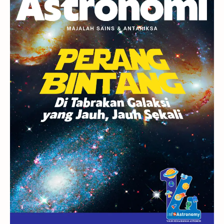
Berita
Hujan Meteor
Satelit Alami
Rasi Bintang
Teleskop
Saturnus
GBT 2018
UFO
Advertorial
Astrofotografi
Stasiun Luar Angkasa Internasional
Gugus Bintang
Menarik Dibaca
Venus
Pluto
Galaksi Kerdil
Gambar Harian
Titan
Bintang Neutron
Hubble
Tips