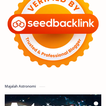
Premium
Komet
Bulan
Penelitian
Serba-serbi
Satelit
Luar Angkasa
Video
Aurora
Supernova
Nebula
Sponsored
Matahari
Mars
Planet Katai
Featured
GMT 2016
History
Hoax
Bima Sakti
Meteor
Majalah Astronomi
Gerhana
Komet ISON
Jupiter
Planet Kerdil
Bumi
Pengetahuan