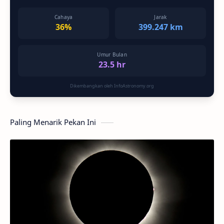
Cahaya
Jarak
36%
399.247 km
Umur Bulan
23.5 hr
Dikembangkan oleh InfoAstronomy.org
Paling Menarik Pekan Ini