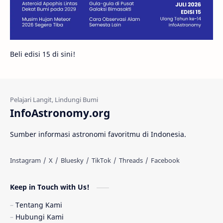
Juno
Bintang Biner
Cassini
Galeri
Gugus Galaksi
Proxima b
Beli edisi 15 di sini!
Fakta
Galaksi Spiral
Kehidupan Asing
Lubang Cacing
Gerhana Matahari
Eksperimen
InfoAstronomy.org
Materi Gelap
Tanya Astro
Uranus
Sumber informasi astronomi favoritmu di Indonesia.
Antarbintang
Astronom
Astronomi dan Islam
Planet Kesembilan
Keep in Touch with Us!
Pulsar
Tiangong-1
Nova
Orion
Tentang Kami
Hubungi Kami
Quasar
Supermoon
TRAPPIST-1