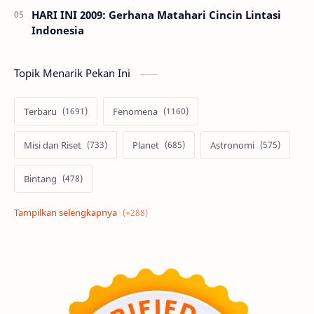
HARI INI 2009: Gerhana Matahari Cincin Lintasi
Indonesia
Topik Menarik Pekan Ini
Terbaru
Fenomena
Misi dan Riset
Planet
Astronomi
Bintang
Alam semesta
Galaksi
Eksoplanet
Lubang Hitam
Feature
Tata Surya
Hype
Astronot
Asteroid
Observasi