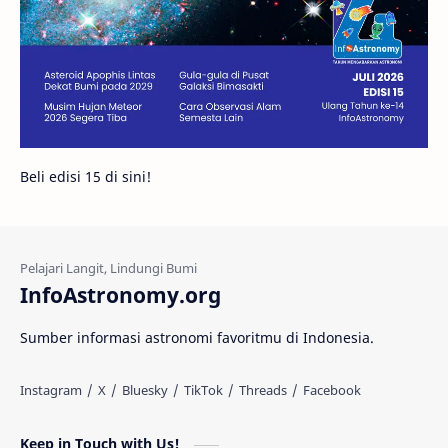
Bintang Neutron
Hubble
Tips
Juno
Bintang Biner
Cassini
Galeri
Gugus Galaksi
Proxima b
Beli edisi 15 di sini!
Fakta
Galaksi Spiral
Kehidupan Asing
Lubang Cacing
Gerhana Matahari
Eksperimen
InfoAstronomy.org
Materi Gelap
Tanya Astro
Uranus
Sumber informasi astronomi favoritmu di Indonesia.
Antarbintang
Astronom
Astronomi dan Islam
Planet Kesembilan
Keep in Touch with Us!