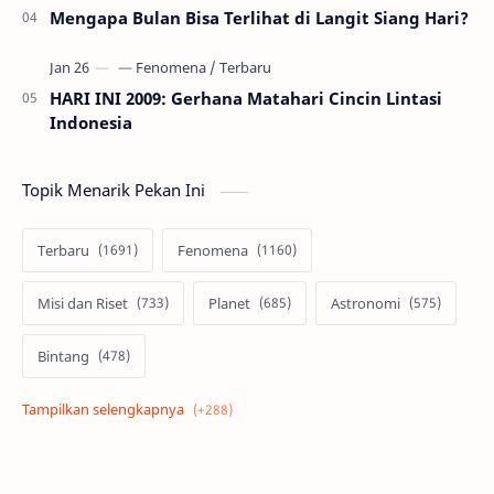
Mengapa Bulan Bisa Terlihat di Langit Siang Hari?
HARI INI 2009: Gerhana Matahari Cincin Lintasi
Indonesia
Topik Menarik Pekan Ini
Terbaru
Fenomena
Misi dan Riset
Planet
Astronomi
Bintang
Alam semesta
Galaksi
Eksoplanet
Lubang Hitam