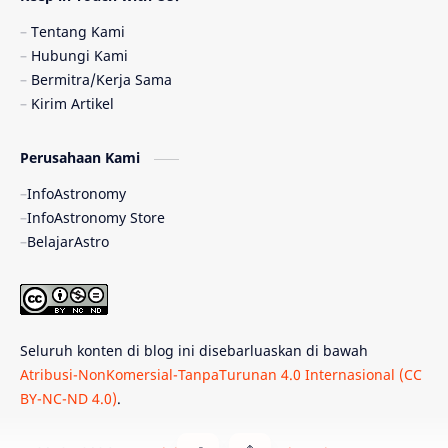
Pulsar
Tiangong-1
Nova
Orion
Tentang Kami
Hubungi Kami
Quasar
Supermoon
TRAPPIST-1
Bermitra/Kerja Sama
Kirim Artikel
TanyaAstro
Ulasan
Ceres
Perusahaan Kami
Enseladus
Gelombang Gravitasi
InfoAstronomy
Indonesia
Kerdil Putih
LAPAN
InfoAstronomy Store
BelajarAstro
Astrobiologi
Merkurius
New Horizons
Olimpiade Sains Nasional
Roket
Week
Seluruh konten di blog ini disebarluaskan di bawah
Bumi Super
GBT18
Hilal
Atribusi-NonKomersial-TanpaTurunan 4.0 Internasional (CC
BY-NC-ND 4.0)
.
Katai Cokelat
Kepler
Neptunus