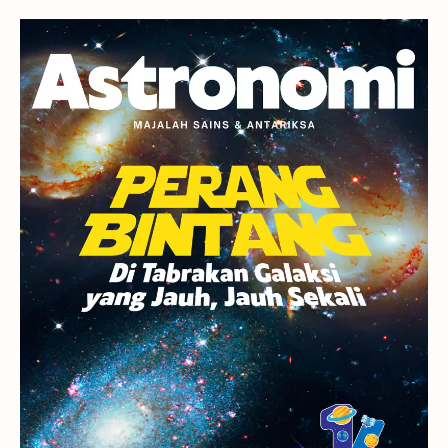
Gerhana
Komet ISON
Jupiter
Planet Kerdil
Bumi
Pengetahuan
Berita
Hujan Meteor
Satelit Alami
Rasi Bintang
Teleskop
Saturnus
GBT 2018
UFO
Advertorial
Astrofotografi
Stasiun Luar Angkasa Internasional
Gugus Bintang
Menarik Dibaca
Venus
Pluto
Galaksi Kerdil
Gambar Harian
Titan