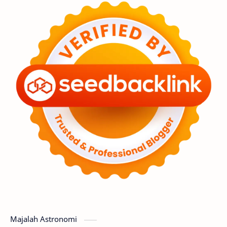
Feature
Tata Surya
Hype
Astronot
Asteroid
Observasi
Premium
Komet
Bulan
Penelitian
Serba-serbi
Satelit
Luar Angkasa
Video
Aurora
Supernova
Nebula
Sponsored
Matahari
Mars
Planet Katai
Featured
GMT 2016
History
Hoax
Bima Sakti
Meteor
Majalah Astronomi