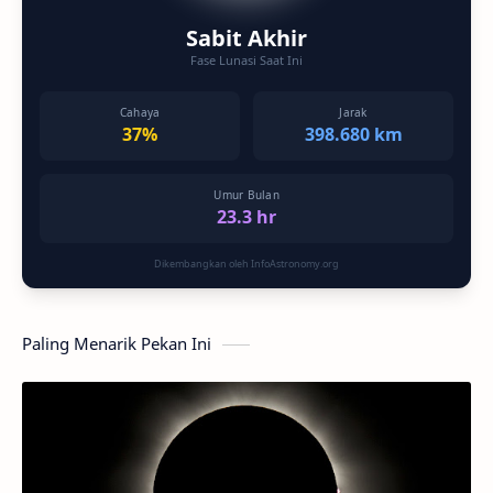
Sabit Akhir
Fase Lunasi Saat Ini
Cahaya
Jarak
37%
398.680 km
Umur Bulan
23.3 hr
Dikembangkan oleh InfoAstronomy.org
Paling Menarik Pekan Ini