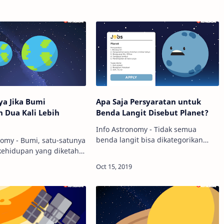
ya Jika Bumi
Apa Saja Persyaratan untuk
 Dua Kali Lebih
Benda Langit Disebut Planet?
Info Astronomy - Tidak semua
benda langit bisa dikategorikan
nomy - Bumi, satu-satunya
sebagai "planet". Sejak tahun 2006,
kehidupan yang diketahui
para astronom melalui International
rya, merupakan rumah
Astronomical Union (IAU) telah
t ideal bagi manusia.
membuat d…
jadinya ya kalau Bumi dua