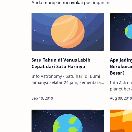
Anda mungkin menyukai postingan ini
Satu Tahun di Venus Lebih
Apa Jadin
Cepat dari Satu Harinya
Berukuran
Besar?
Info Astronomy - Satu hari di Bumi
lamanya sekitar 24 jam, sementara
Info Astro
satu tahunnya berlangsung sekitar
planet ber
365 hari. Nah, pernah terbayang
di tata su
apa jadinya kalau kamu tinggal di
yang sanga
planet ya…
Tapi, apa 
kal…