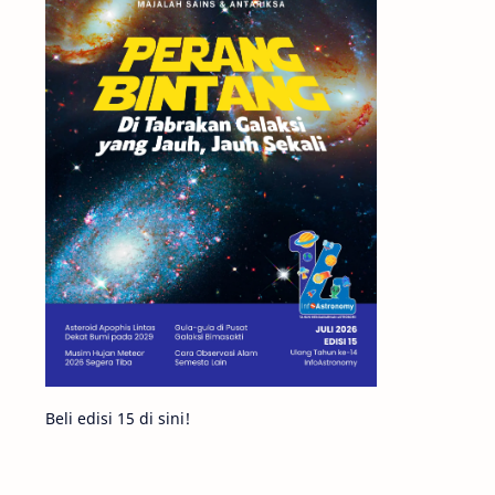
Matahari
Featured
Mars
Planet Katai
GMT 2016
History
Hoax
Bima Sakti
Meteor
Gerhana
Komet ISON
Jupiter
Planet Kerdil
Bumi
Pengetahuan
Berita
Beli edisi 15 di sini!
Hujan Meteor
Satelit Alami