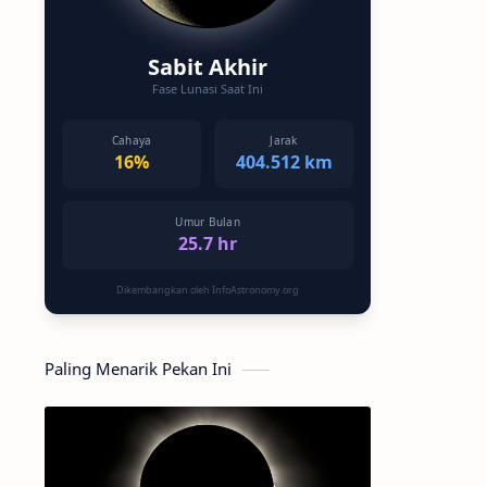
Sabit Akhir
Fase Lunasi Saat Ini
Cahaya
Jarak
16%
404.512 km
Umur Bulan
25.7 hr
Dikembangkan oleh InfoAstronomy.org
Paling Menarik Pekan Ini