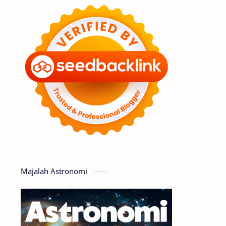
Feature
Tata Surya
Hype
Astronot
Asteroid
Observasi
Premium
Komet
Bulan
Penelitian
Serba-serbi
Satelit
Luar Angkasa
Video
Majalah Astronomi
Aurora
Supernova
Nebula
Sponsored