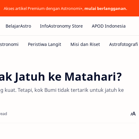
Akses artikel Premium dengan Astronomi+,
mulai berlangganan.
BelajarAstro
InfoAstronomy Store
APOD Indonesia
k Jatuh ke Matahari?
 kuat. Tetapi, kok Bumi tidak tertarik untuk jatuh ke
read