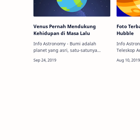
Venus Pernah Mendukung
Foto Terb
Kehidupan di Masa Lalu
Hubble
Info Astronomy - Bumi adalah
Info Astro
planet yang asri, satu-satunya
Teleskop A
planet yang mampu menampung
astronom b
kehidupan yang diketahui sejauh ini
terbaru pl
di tata surya. Tapi, pernahkah kamu
bisa dipela
membayangkan …
ini?…