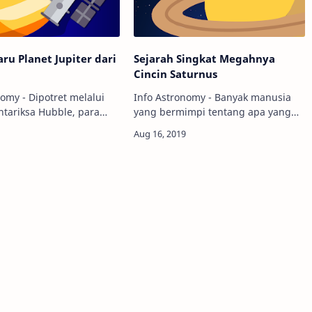
aru Planet Jupiter dari
Sejarah Singkat Megahnya
Cincin Saturnus
nomy - Dipotret melalui
Info Astronomy - Banyak manusia
ntariksa Hubble, para
yang bermimpi tentang apa yang
aru-baru ini merilis foto
akan mereka bisa lakukan
anet Jupiter. Apa yang
seandainya punya mesin waktu.
jari dari foto terbaru
Beberapa di antaranya ingin
melakukan perjalanan hingga…