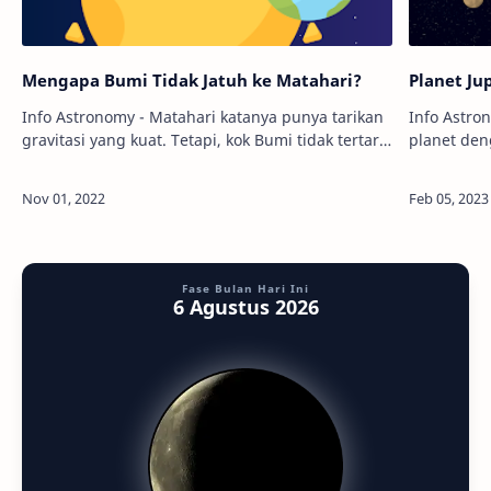
Mengapa Bumi Tidak Jatuh ke Matahari?
Planet Jup
Info Astronomy - Matahari katanya punya tarikan
Info Astro
gravitasi yang kuat. Tetapi, kok Bumi tidak tertarik
planet den
untuk jatuh ke Matahari ya? Cari tahu
oleh Saturn
jawabannya yuk! Pada dasarnya, Bu…
kembali me
Fase Bulan Hari Ini
6 Agustus 2026