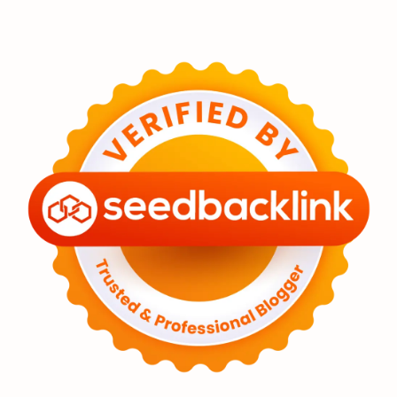
Eksoplanet
Lubang Hitam
Feature
Tata Surya
Hype
Astronot
Asteroid
Observasi
Premium
Komet
Bulan
Penelitian
Serba-serbi
Satelit
Luar Angkasa
Video
Aurora
Supernova
Nebula
Sponsored
Matahari
Mars
Planet Katai
Featured
GMT 2016
History