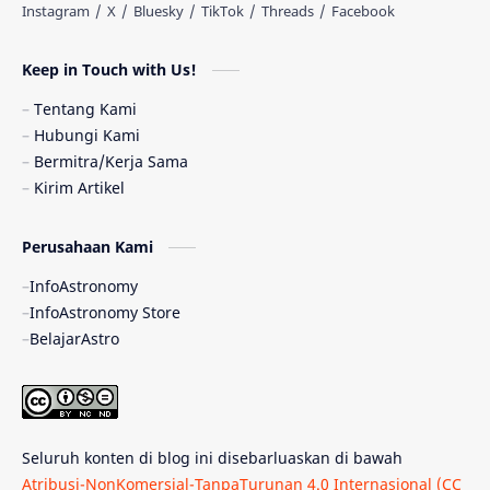
Astronomi dan Islam
Planet Kesembilan
Keep in Touch with Us!
Pulsar
Tiangong-1
Nova
Orion
Tentang Kami
Hubungi Kami
Quasar
Supermoon
TRAPPIST-1
Bermitra/Kerja Sama
Kirim Artikel
TanyaAstro
Ulasan
Ceres
Perusahaan Kami
Enseladus
Gelombang Gravitasi
InfoAstronomy
Indonesia
Kerdil Putih
LAPAN
InfoAstronomy Store
BelajarAstro
Astrobiologi
Merkurius
New Horizons
Olimpiade Sains Nasional
Roket
Week
Seluruh konten di blog ini disebarluaskan di bawah
Bumi Super
GBT18
Hilal
Atribusi-NonKomersial-TanpaTurunan 4.0 Internasional (CC