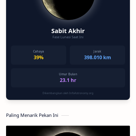
Sabit Akhir
Fase Lunasi Saat Ini
Cahaya
Jarak
39%
398.010 km
Umur Bulan
23.1 hr
Dikembangkan oleh InfoAstronomy.org
Paling Menarik Pekan Ini