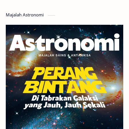
Hoax
Bima Sakti
Meteor
Majalah Astronomi
Gerhana
Komet ISON
Jupiter
Planet Kerdil
Bumi
Pengetahuan
Berita
Hujan Meteor
Satelit Alami
Rasi Bintang
Teleskop
Saturnus
GBT 2018
UFO
Advertorial
Astrofotografi
Stasiun Luar Angkasa Internasional
Gugus Bintang
Menarik Dibaca