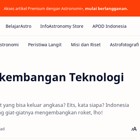
Akses artikel Premium dengan Astronomi+,
mulai berlangganan.
BelajarAstro
InfoAstronomy Store
APOD Indonesia
rkembangan Teknologi
yang bisa keluar angkasa? Eits, kata siapa? Indonesia
ng giat-giatnya mengembangkan roket, lho!
ead