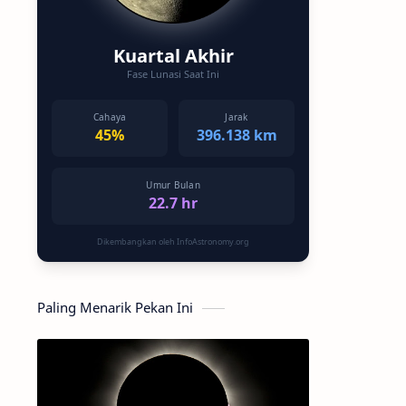
Kuartal Akhir
Fase Lunasi Saat Ini
Cahaya
Jarak
45%
396.138 km
Umur Bulan
22.7 hr
Dikembangkan oleh InfoAstronomy.org
Paling Menarik Pekan Ini