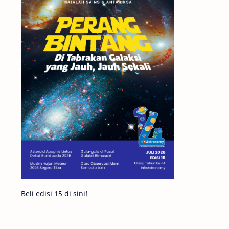
Matahari
Mars
Planet Katai
Featured
GMT 2016
History
Hoax
Bima Sakti
Meteor
Gerhana
Komet ISON
Jupiter
Planet Kerdil
Bumi
Pengetahuan
Berita
Beli edisi 15 di sini!
Hujan Meteor
Satelit Alami