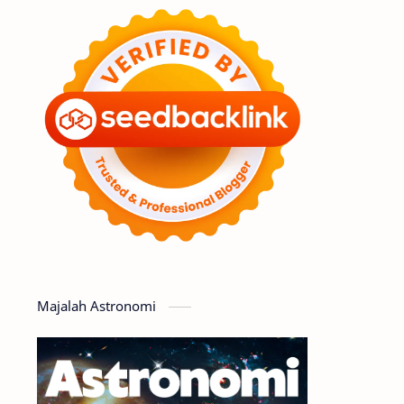
Feature
Tata Surya
Hype
Astronot
Asteroid
Observasi
Premium
Komet
Bulan
Penelitian
Serba-serbi
Satelit
Luar Angkasa
Video
Majalah Astronomi
Aurora
Supernova
Nebula
Sponsored