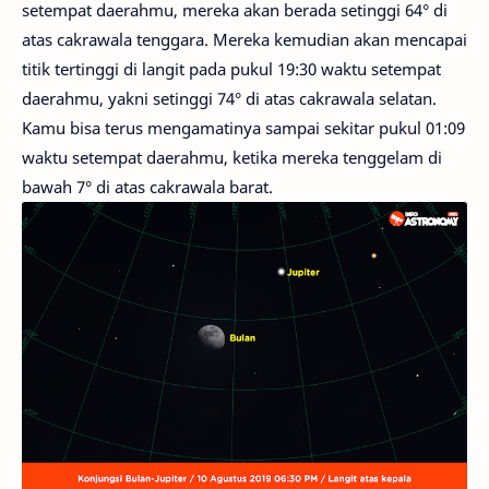
setempat daerahmu, mereka akan berada setinggi 64° di
atas cakrawala tenggara. Mereka kemudian akan mencapai
titik tertinggi di langit pada pukul 19:30 waktu setempat
daerahmu, yakni setinggi 74° di atas cakrawala selatan.
Kamu bisa terus mengamatinya sampai sekitar pukul 01:09
waktu setempat daerahmu, ketika mereka tenggelam di
bawah 7° di atas cakrawala barat.