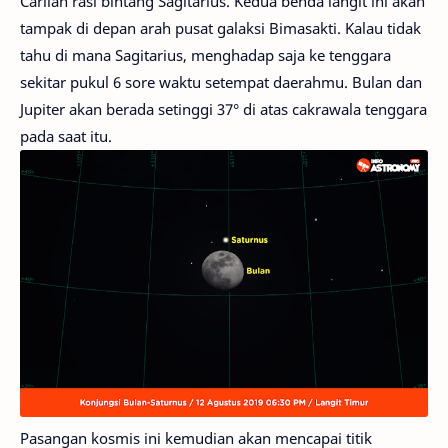
Carilah rasi bintang Sagitarius. Kedua benda langit ini akan
tampak di depan arah pusat galaksi Bimasakti. Kalau tidak
tahu di mana Sagitarius, menghadap saja ke tenggara
sekitar pukul 6 sore waktu setempat daerahmu. Bulan dan
Jupiter akan berada setinggi 37° di atas cakrawala tenggara
pada saat itu.
Pasangan kosmis ini kemudian akan mencapai titik