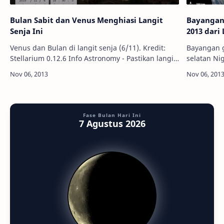
Bulan Sabit dan Venus Menghiasi Langit
Bayangan
Senja Ini
2013 dari
Venus dan Bulan di langit senja (6/11). Kredit:
Bayangan g
Stellarium 0.12.6 Info Astronomy - Pastikan langit
selatan Nige
senja di daerah Anda hari ini cerah, karena kita
Astronomy 
akan berkesempatan melih…
adalah sal
Fase Bulan Hari Ini
7 Agustus 2026