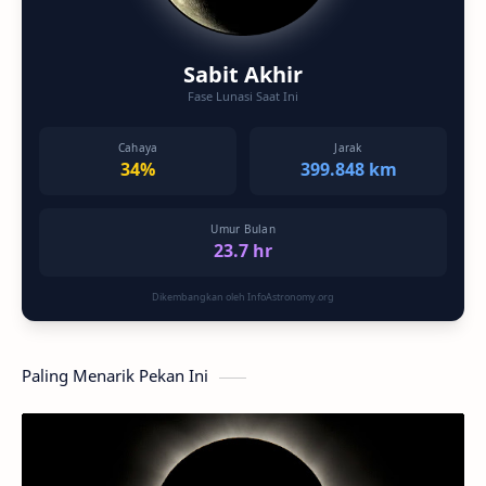
Sabit Akhir
Fase Lunasi Saat Ini
Cahaya
Jarak
34%
399.848 km
Umur Bulan
23.7 hr
Dikembangkan oleh InfoAstronomy.org
Paling Menarik Pekan Ini