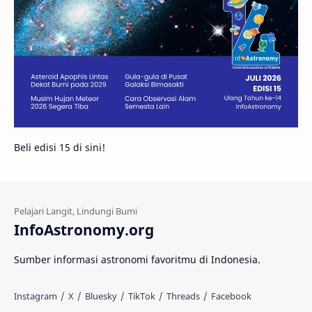
Gambar Harian
Titan
Bintang Neutron
Hubble
Tips
Juno
Bintang Biner
Cassini
Galeri
Gugus Galaksi
Proxima b
Beli edisi 15 di sini!
Fakta
Galaksi Spiral
Kehidupan Asing
Lubang Cacing
Gerhana Matahari
Eksperimen
InfoAstronomy.org
Materi Gelap
Tanya Astro
Uranus
Sumber informasi astronomi favoritmu di Indonesia.
Antarbintang
Astronom