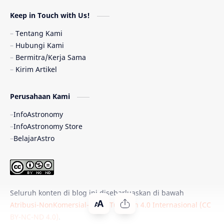
Astronomi dan Islam
Planet Kesembilan
Keep in Touch with Us!
Pulsar
Tiangong-1
Nova
Orion
Tentang Kami
Hubungi Kami
Quasar
Supermoon
TRAPPIST-1
Bermitra/Kerja Sama
Kirim Artikel
Ulasan
Ceres
Enseladus
Perusahaan Kami
Gelombang Gravitasi
Indonesia
InfoAstronomy
Kerdil Putih
LAPAN
TanyaAstro
InfoAstronomy Store
BelajarAstro
Astrobiologi
Merkurius
New Horizons
Olimpiade Sains Nasional
Roket
Week
Seluruh konten di blog ini disebarluaskan di bawah
Bumi Super
GBT18
Hilal
Atribusi-NonKomersial-TanpaTurunan 4.0 Internasional (CC
BY-NC-ND 4.0)
.
Katai Cokelat
Kepler
Neptunus