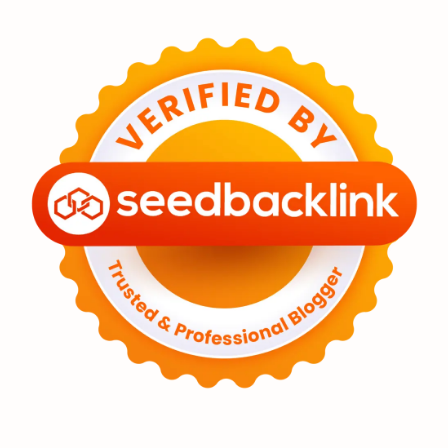
Eksoplanet
Lubang Hitam
Feature
Tata Surya
Hype
Astronot
Asteroid
Observasi
Premium
Komet
Bulan
Penelitian
Serba-serbi
Satelit
Luar Angkasa
Video
Aurora
Supernova
Nebula
Sponsored
Matahari
Featured
Mars
Planet Katai
GMT 2016
History
Hoax
Bima Sakti
Meteor