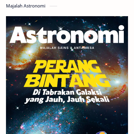
Majalah Astronomi
Gerhana
Komet ISON
Jupiter
Planet Kerdil
Bumi
Pengetahuan
Berita
Hujan Meteor
Satelit Alami
Rasi Bintang
Teleskop
Saturnus
GBT 2018
UFO
Advertorial
Astrofotografi
Stasiun Luar Angkasa Internasional
Gugus Bintang
Menarik Dibaca
Venus
Pluto
Galaksi Kerdil