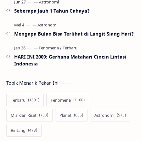
Seberapa Jauh 1 Tahun Cahaya?
Mengapa Bulan Bisa Terlihat di Langit Siang Hari?
HARI INI 2009: Gerhana Matahari Cincin Lintasi
Indonesia
Topik Menarik Pekan Ini
Terbaru
Fenomena
Misi dan Riset
Planet
Astronomi
Bintang