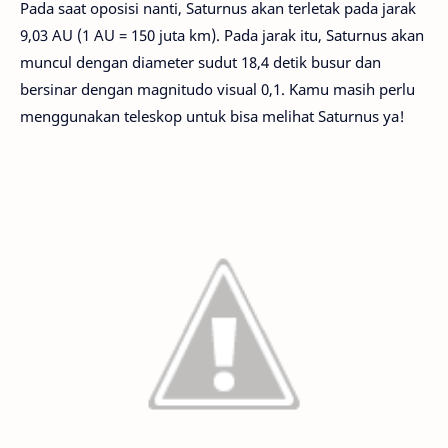
Pada saat oposisi nanti, Saturnus akan terletak pada jarak
9,03 AU (1 AU = 150 juta km). Pada jarak itu, Saturnus akan
muncul dengan diameter sudut 18,4 detik busur dan
bersinar dengan magnitudo visual 0,1. Kamu masih perlu
menggunakan teleskop untuk bisa melihat Saturnus ya!