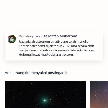
Riza adalah astronom amatir yang telah menulis
konten astronomi sejak tahun 2012. Riza secara aktif
menjadi mentor kelas astronomi di BelajarAstro.com.
Hubungi lewat riza@belajarastro.com.
Anda mungkin menyukai postingan ini