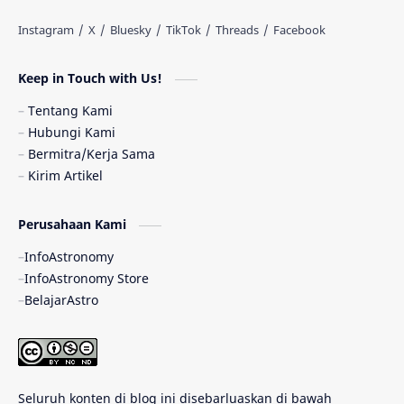
Antarbintang
Astronom
Astronomi dan Islam
Planet Kesembilan
Keep in Touch with Us!
Pulsar
Tiangong-1
Nova
Orion
Tentang Kami
Hubungi Kami
Quasar
Supermoon
TRAPPIST-1
Bermitra/Kerja Sama
Kirim Artikel
Ulasan
Ceres
Enseladus
Perusahaan Kami
Gelombang Gravitasi
Indonesia
InfoAstronomy
Kerdil Putih
LAPAN
TanyaAstro
InfoAstronomy Store
BelajarAstro
Astrobiologi
Merkurius
New Horizons
Olimpiade Sains Nasional
Roket
Week
Seluruh konten di blog ini disebarluaskan di bawah
Bumi Super
GBT18
Hilal