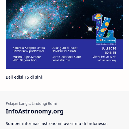
Venus
Pluto
Galaksi Kerdil
Gambar Harian
Titan
Bintang Neutron
Hubble
Tips
Juno
Bintang Biner
Cassini
Galeri
Gugus Galaksi
Proxima b
Beli edisi 15 di sini!
Fakta
Galaksi Spiral
Kehidupan Asing
Lubang Cacing
Gerhana Matahari
Eksperimen
InfoAstronomy.org
Materi Gelap
Tanya Astro
Uranus
Sumber informasi astronomi favoritmu di Indonesia.