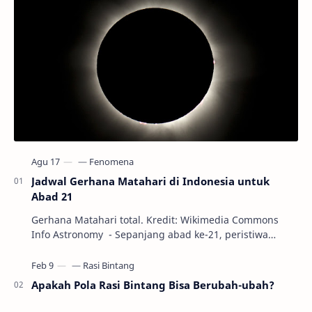
Jadwal Gerhana Matahari di Indonesia untuk
Abad 21
Gerhana Matahari total. Kredit: Wikimedia Commons
Info Astronomy - Sepanjang abad ke-21, peristiwa
gerhana Matahari akan terjadi sebanyak 22…
Apakah Pola Rasi Bintang Bisa Berubah-ubah?