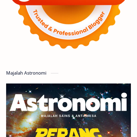
Luar Angkasa
Video
Aurora
Supernova
Nebula
Sponsored
Matahari
Featured
Mars
Planet Katai
GMT 2016
History
Hoax
Bima Sakti
Meteor
Majalah Astronomi
Gerhana
Komet ISON
Jupiter
Planet Kerdil
Bumi
Pengetahuan
Berita
Hujan Meteor
Satelit Alami
Rasi Bintang
Teleskop
Saturnus