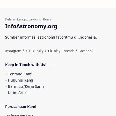
Kehidupan Asing
Lubang Cacing
Gerhana Matahari
Eksperimen
InfoAstronomy.org
Materi Gelap
Tanya Astro
Uranus
Sumber informasi astronomi favoritmu di Indonesia.
Antarbintang
Astronom
Astronomi dan Islam
Planet Kesembilan
Keep in Touch with Us!
Pulsar
Tiangong-1
Nova
Orion
Tentang Kami
Hubungi Kami
Quasar
Supermoon
TRAPPIST-1
Bermitra/Kerja Sama
Kirim Artikel
Ulasan
Ceres
Enseladus
Perusahaan Kami
Gelombang Gravitasi
Indonesia
InfoAstronomy