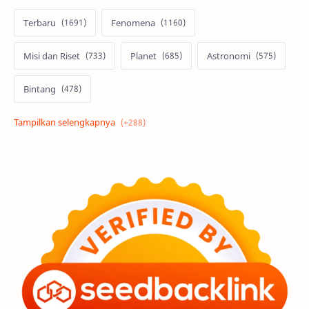
Terbaru
Fenomena
Misi dan Riset
Planet
Astronomi
Bintang
Alam semesta
Galaksi
Eksoplanet
Lubang Hitam
Feature
Tata Surya
Hype
Astronot
Asteroid
Observasi
Premium
Komet
Bulan
Penelitian
Serba-serbi
Satelit