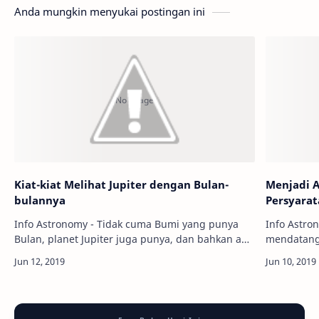
Anda mungkin menyukai postingan ini
Kiat-kiat Melihat Jupiter dengan Bulan-
Menjadi 
bulannya
Persyara
Info Astronomy - Tidak cuma Bumi yang punya
Info Astro
Bulan, planet Jupiter juga punya, dan bahkan ada
mendatang
jauh lebih banyak. Tahukah kamu kalau kita bisa
menginjakk
melihat bulan-bulan Jupiter itu …
begitu, ak
unt…