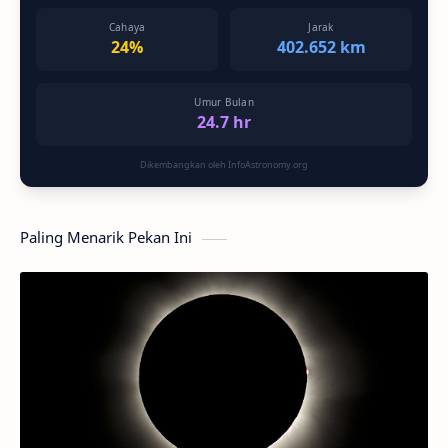
Cahaya
Jarak
24%
402.652 km
Umur Bulan
24.7 hr
Dikembangkan oleh InfoAstronomy.org
Paling Menarik Pekan Ini