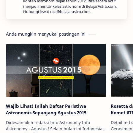
konten astronomi sejak tahun 2012. Riza secara aktif
menjadi mentor kelas astronomi di BelajarAstro.com.
Hubungi lewat riza@belajarastro.com.
Anda mungkin menyukai postingan ini
Wajib Lihat! Inilah Daftar Peristiwa
Rosetta d
Astronomis Sepanjang Agustus 2015
Komet 67
Didesain oleh redaksi Info Astronomy Info
Detail ter
Astronomy - Agustus! Selain bulan ini Indonesia
Gerasimenko). Kredit