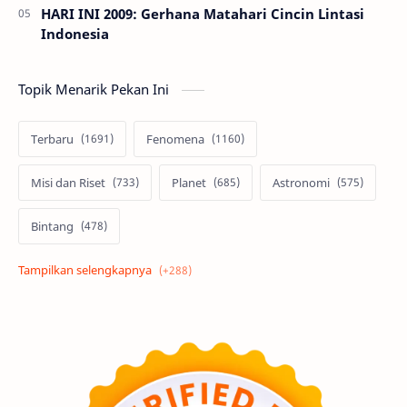
HARI INI 2009: Gerhana Matahari Cincin Lintasi
Indonesia
Topik Menarik Pekan Ini
Terbaru
Fenomena
Misi dan Riset
Planet
Astronomi
Bintang
Alam semesta
Galaksi
Eksoplanet
Lubang Hitam
Feature
Tata Surya
Hype
Astronot
Asteroid
Observasi