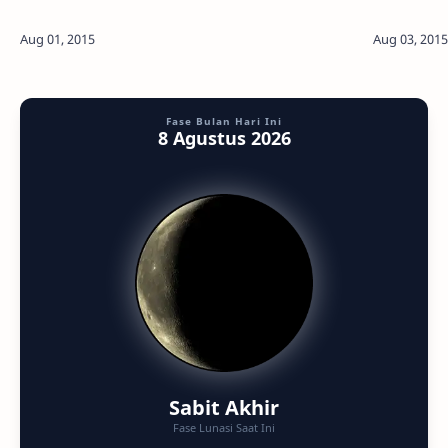
akan merayakan Hari Kemerdekaan yang ke-70
data dari 
tahun, peristiwa-peristiwa astronomis s…
pendarat P
Fase Bulan Hari Ini
8 Agustus 2026
Sabit Akhir
Fase Lunasi Saat Ini