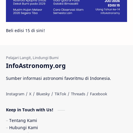
Juno
Bintang Biner
Cassini
Galeri
Gugus Galaksi
Proxima b
Beli edisi 15 di sini!
Fakta
Galaksi Spiral
Kehidupan Asing
Lubang Cacing
Gerhana Matahari
Eksperimen
InfoAstronomy.org
Materi Gelap
Tanya Astro
Uranus
Sumber informasi astronomi favoritmu di Indonesia.
Antarbintang
Astronom
Astronomi dan Islam
Planet Kesembilan
Keep in Touch with Us!
Pulsar
Tiangong-1
Nova
Orion
Tentang Kami
Hubungi Kami
Quasar
Supermoon
TRAPPIST-1