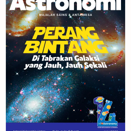
Berita
Hujan Meteor
Satelit Alami
Rasi Bintang
Teleskop
Saturnus
GBT 2018
UFO
Advertorial
Astrofotografi
Stasiun Luar Angkasa Internasional
Gugus Bintang
Menarik Dibaca
Venus
Pluto
Galaksi Kerdil
Gambar Harian
Titan
Bintang Neutron
Hubble
Tips