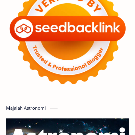
Premium
Komet
Bulan
Penelitian
Serba-serbi
Satelit
Luar Angkasa
Video
Aurora
Supernova
Nebula
Sponsored
Matahari
Featured
Mars
Planet Katai
GMT 2016
History
Hoax
Bima Sakti
Meteor
Majalah Astronomi
Gerhana
Komet ISON
Jupiter
Planet Kerdil
Bumi
Pengetahuan