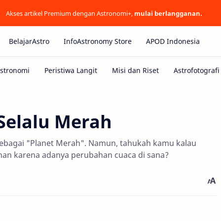
Akses artikel Premium dengan Astronomi+,
mulai berlangganan.
BelajarAstro
InfoAstronomy Store
APOD Indonesia
Selalu Merah
ki sebagai "Planet Merah". Namun, tahukah kamu kalau
han karena adanya perubahan cuaca di sana?