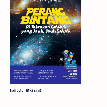
Matahari
Featured
Mars
Planet Katai
GMT 2016
History
Hoax
Bima Sakti
Meteor
Gerhana
Komet ISON
Jupiter
Planet Kerdil
Bumi
Pengetahuan
Berita
Beli edisi 15 di sini!
Hujan Meteor
Satelit Alami