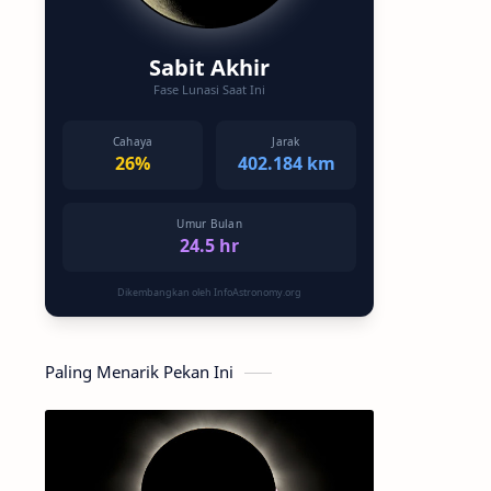
Sabit Akhir
Fase Lunasi Saat Ini
Cahaya
Jarak
26%
402.184 km
Umur Bulan
24.5 hr
Dikembangkan oleh InfoAstronomy.org
Paling Menarik Pekan Ini