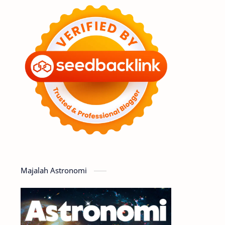
Feature
Tata Surya
Hype
Astronot
Asteroid
Observasi
Premium
Komet
Bulan
Penelitian
Serba-serbi
Satelit
Luar Angkasa
Video
Majalah Astronomi
Aurora
Supernova
Nebula
Sponsored