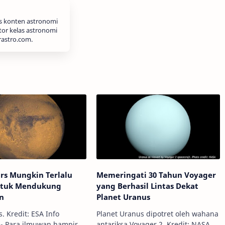
is konten astronomi
tor kelas astronomi
rastro.com.
rs Mungkin Terlalu
Memeringati 30 Tahun Voyager
ntuk Mendukung
yang Berhasil Lintas Dekat
n
Planet Uranus
Kredit: ESA Info
Planet Uranus dipotret oleh wahana
- Para ilmuwan hampir
antariksa Voyager 2. Kredit: NASA