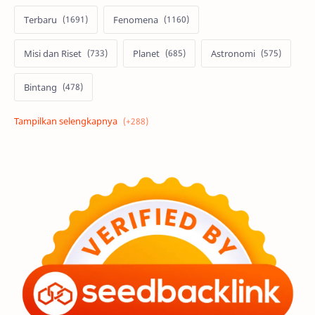
Terbaru
Fenomena
Misi dan Riset
Planet
Astronomi
Bintang
Alam semesta
Galaksi
Eksoplanet
Lubang Hitam
Feature
Tata Surya
Hype
Astronot
Asteroid
Observasi
Premium
Komet
Bulan
Penelitian
Serba-serbi
Satelit