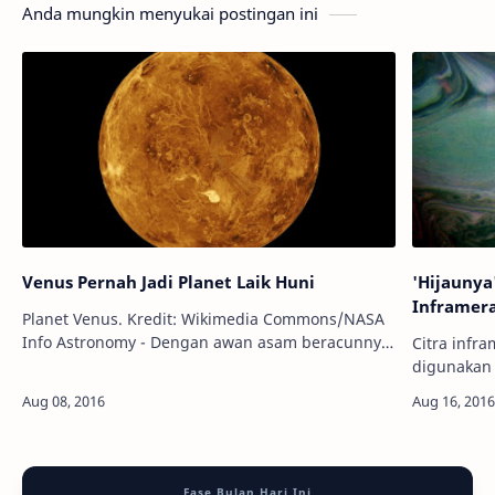
Anda mungkin menyukai postingan ini
Venus Pernah Jadi Planet Laik Huni
'Hijaunya
Inframer
Planet Venus. Kredit: Wikimedia Commons/NASA
Info Astronomy - Dengan awan asam beracunnya,
Citra infr
permukaan yang terik, dan tekanan atmosfer
digunakan 
yang dapat menghancurkan tulang, suasa…
NASA/JPL-Caltech Info Astron
terbaru da
Fase Bulan Hari Ini