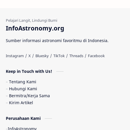
Kehidupan Asing
Lubang Cacing
Gerhana Matahari
Eksperimen
InfoAstronomy.org
Materi Gelap
Tanya Astro
Uranus
Sumber informasi astronomi favoritmu di Indonesia.
Antarbintang
Astronom
Astronomi dan Islam
Planet Kesembilan
Keep in Touch with Us!
Pulsar
Tiangong-1
Nova
Orion
Tentang Kami
Hubungi Kami
Quasar
Supermoon
TRAPPIST-1
Bermitra/Kerja Sama
Kirim Artikel
Ulasan
Ceres
Enseladus
Perusahaan Kami
Gelombang Gravitasi
Indonesia
InfoAstronomy