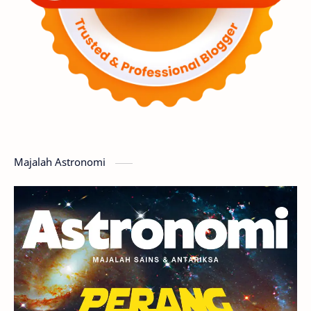
Luar Angkasa
Video
Aurora
Supernova
Nebula
Sponsored
Matahari
Featured
Mars
Planet Katai
GMT 2016
History
Hoax
Bima Sakti
Meteor
Majalah Astronomi
Gerhana
Komet ISON
Jupiter
Planet Kerdil
Bumi
Pengetahuan
Berita
Hujan Meteor
Satelit Alami
Rasi Bintang
Teleskop
Saturnus
GBT 2018
UFO
Advertorial