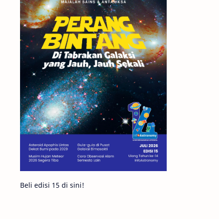
Matahari
Mars
Planet Katai
Featured
GMT 2016
History
Hoax
Bima Sakti
Meteor
Gerhana
Komet ISON
Jupiter
Planet Kerdil
Bumi
Pengetahuan
Berita
Beli edisi 15 di sini!
Hujan Meteor
Satelit Alami