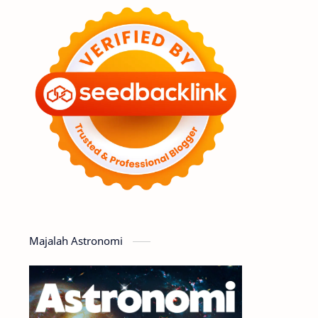
Feature
Tata Surya
Hype
Astronot
Asteroid
Observasi
Premium
Komet
Bulan
Penelitian
Serba-serbi
Satelit
Luar Angkasa
Video
Majalah Astronomi
Aurora
Supernova
Nebula
Sponsored