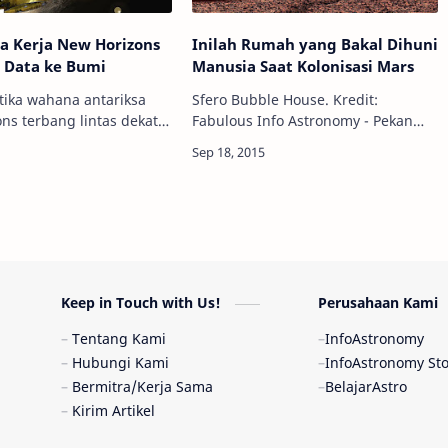
ra Kerja New Horizons
Inilah Rumah yang Bakal Dihuni
 Data ke Bumi
Manusia Saat Kolonisasi Mars
etika wahana antariksa
Sfero Bubble House. Kredit:
ns terbang lintas dekat
Fabulous Info Astronomy - Pekan
t: NASA, SwRI Info
lalu, NASA telah mengumumkan 30
 - Wahana antariksa New
besar finalis untuk kompetisi
ilik NASA, seperti yang
merancang desain 3D rumah bagi
manusia saat mendar…
Keep in Touch with Us!
Perusahaan Kami
Tentang Kami
InfoAstronomy
Hubungi Kami
InfoAstronomy St
Bermitra/Kerja Sama
BelajarAstro
Kirim Artikel