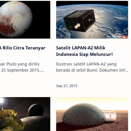
 Rilis Citra Teranyar
Satelit LAPAN-A2 Milik
Indonesia Siap Meluncur!
yar Pluto yang dirilis
Ilustrasi satelit LAPAN-A2 yang
 25 September 2015.
berada di orbit Bumi. Dokumen Info
 Citra
Astronomy Info Astronomy -
uto kembali dirilis NASA
Peluncuran satelit LAPAN-A2 sudah
tember 2015, citra
dipastikan pada 28 September 2015.
a…
Persis se…