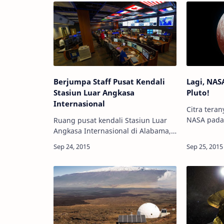
Berjumpa Staff Pusat Kendali
Lagi, NASA
Stasiun Luar Angkasa
Pluto!
Internasional
Citra teran
NASA pada
Ruang pusat kendali Stasiun Luar
Kredit: NASA Info Astronomy -
Angkasa Internasional di Alabama,
teranyar Pl
AS. Kredit: NASA Info Astronomy - Di
per 25 Sep
sebuah ruang gelap, jauh di dalam
memeson
zona keamanan tingkat tinggi …