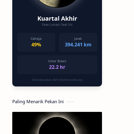
Kuartal Akhir
Fase Lunasi Saat Ini
Cahaya
Jarak
49%
394.241 km
Umur Bulan
22.2 hr
Dikembangkan oleh InfoAstronomy.org
Paling Menarik Pekan Ini