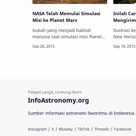
NASA Telah Memulai Simulasi
Inilah Ca
Misi ke Planet Mars
Mengirim
Kubah yang menjadi habitat
Ilustrasi k
manusia saat simulasi misi Planet
New Horizo
Mars selama setahun ke depan.
Pluto. Kredi
Kredit: AFP Info Astronomy -
Astronomy
Lembaga Antariksa AS (NASA) sejak
Horizons m
Agustus 2015 lalu …
diketa…
InfoAstronomy.org
Sumber informasi astronomi favoritmu di Indonesia.