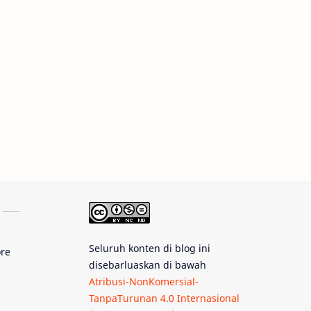
Rasi Bintang
Teleskop
Saturnus
GBT 2018
UFO
Advertorial
Astrofotografi
Stasiun Luar Angkasa Internasional
Gugus Bintang
Menarik Dibaca
Venus
Pluto
Galaksi Kerdil
Seluruh konten di blog ini
ore
disebarluaskan di bawah
Gambar Harian
Titan
Atribusi-NonKomersial-
TanpaTurunan 4.0 Internasional
Bintang Neutron
Hubble