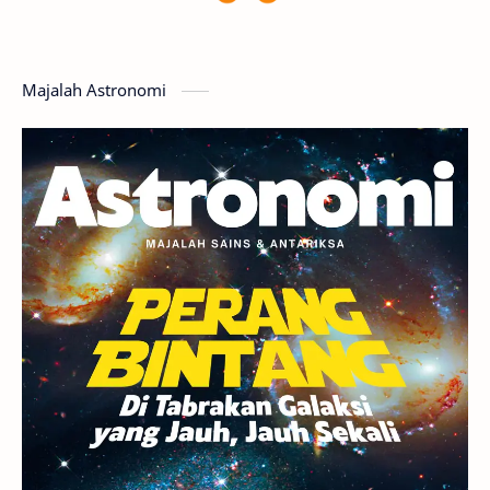
Featured
GMT 2016
History
Hoax
Bima Sakti
Meteor
Majalah Astronomi
Gerhana
Komet ISON
Jupiter
Planet Kerdil
Bumi
Pengetahuan
Berita
Hujan Meteor
Satelit Alami
Rasi Bintang
Teleskop
Saturnus
GBT 2018
UFO
Advertorial
Astrofotografi
Stasiun Luar Angkasa Internasional
Gugus Bintang
Menarik Dibaca