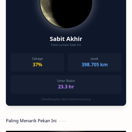
Sabit Akhir
Fase Lunasi Saat Ini
Cahaya
Jarak
37%
398.705 km
Umur Bulan
23.3 hr
Dikembangkan oleh InfoAstronomy.org
Paling Menarik Pekan Ini