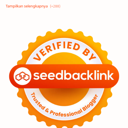
Alam semesta
Galaksi
Eksoplanet
Lubang Hitam
Feature
Tata Surya
Hype
Astronot
Asteroid
Observasi
Premium
Komet
Bulan
Penelitian
Serba-serbi
Satelit
Luar Angkasa
Video
Aurora
Supernova
Nebula
Sponsored
Matahari
Mars
Planet Katai