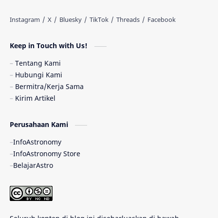
Antarbintang
Astronom
Astronomi dan Islam
Planet Kesembilan
Keep in Touch with Us!
Pulsar
Tiangong-1
Nova
Orion
Tentang Kami
Hubungi Kami
Quasar
Supermoon
TRAPPIST-1
Bermitra/Kerja Sama
Kirim Artikel
TanyaAstro
Ulasan
Ceres
Perusahaan Kami
Enseladus
Gelombang Gravitasi
InfoAstronomy
Indonesia
Kerdil Putih
LAPAN
InfoAstronomy Store
BelajarAstro
Astrobiologi
Merkurius
New Horizons
Olimpiade Sains Nasional
Roket
Week