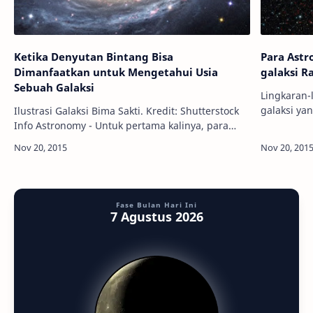
Ketika Denyutan Bintang Bisa
Para Astr
Dimanfaatkan untuk Mengetahui Usia
galaksi R
Sebuah Galaksi
Lingkaran-
galaksi yan
Ilustrasi Galaksi Bima Sakti. Kredit: Shutterstock
ESO/UltraVISTA Info Astronomy -
Info Astronomy - Untuk pertama kalinya, para
di Europe
astronom mampu menghitung bagaimana
denyutan bintang tua dapat memengaruhi j…
Fase Bulan Hari Ini
7 Agustus 2026