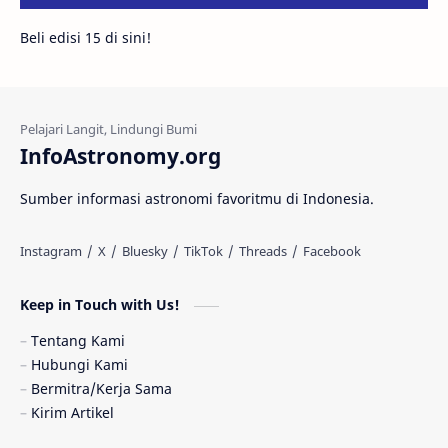
Beli edisi 15 di sini!
Fakta
Galaksi Spiral
Kehidupan Asing
Lubang Cacing
Gerhana Matahari
Eksperimen
InfoAstronomy.org
Materi Gelap
Tanya Astro
Uranus
Sumber informasi astronomi favoritmu di Indonesia.
Antarbintang
Astronom
Astronomi dan Islam
Planet Kesembilan
Keep in Touch with Us!
Pulsar
Tiangong-1
Nova
Orion
Tentang Kami
Hubungi Kami
Quasar
Supermoon
TRAPPIST-1
Bermitra/Kerja Sama
Kirim Artikel
TanyaAstro
Ulasan
Ceres