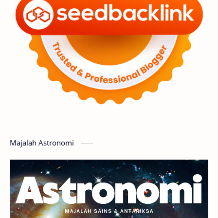
Penelitian
Serba-serbi
Satelit
Luar Angkasa
Video
Aurora
Supernova
Nebula
Sponsored
Matahari
Mars
Planet Katai
Featured
GMT 2016
History
Hoax
Bima Sakti
Meteor
Majalah Astronomi
Gerhana
Komet ISON
Jupiter
Planet Kerdil
Bumi
Pengetahuan
Berita
Hujan Meteor
Satelit Alami