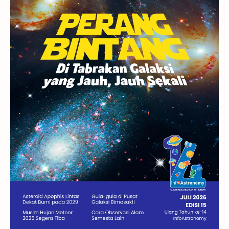
Rasi Bintang
Teleskop
Saturnus
GBT 2018
UFO
Advertorial
Astrofotografi
Stasiun Luar Angkasa Internasional
Gugus Bintang
Menarik Dibaca
Venus
Pluto
Galaksi Kerdil
Gambar Harian
Titan
Bintang Neutron
Hubble
Tips
Juno
Bintang Biner
Cassini
Galeri
Gugus Galaksi
Proxima b