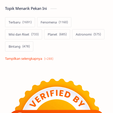
Topik Menarik Pekan Ini
Terbaru
Fenomena
Misi dan Riset
Planet
Astronomi
Bintang
Alam semesta
Galaksi
Eksoplanet
Lubang Hitam
Feature
Tata Surya
Hype
Astronot
Asteroid
Observasi
Premium
Komet
Bulan