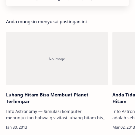
Anda mungkin menyukai postingan ini
Lubang Hitam Bisa Membuat Planet
Anda Tida
Terlempar
Hitam
Info Astronomy — Simulasi komputer
Info Astro
menunjukkan bahwa gravitasi lubang hitam bisa
adalah se
melemparkan planet keluar dari orbitnya. Planet
besar sehi
yang terlempar lumrahnya akan bergerak dengan