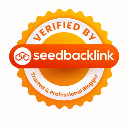
Feature
Tata Surya
Hype
Astronot
Asteroid
Observasi
Premium
Komet
Bulan
Penelitian
Serba-serbi
Satelit
Luar Angkasa
Video
Aurora
Supernova
Nebula
Sponsored
Matahari
Mars
Planet Katai
Featured
GMT 2016
History
Hoax
Bima Sakti
Meteor