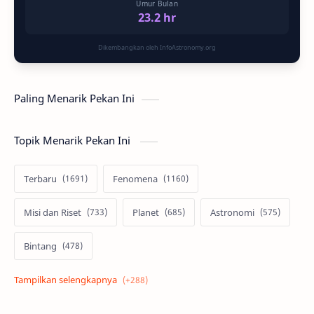
Umur Bulan
23.2 hr
Dikembangkan oleh InfoAstronomy.org
Paling Menarik Pekan Ini
Topik Menarik Pekan Ini
Terbaru
Fenomena
Misi dan Riset
Planet
Astronomi
Bintang
Alam semesta
Galaksi
Eksoplanet
Lubang Hitam