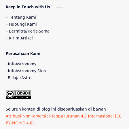
Keep in Touch with Us!
Pulsar
Tiangong-1
Nova
Orion
Tentang Kami
Hubungi Kami
Quasar
Supermoon
TRAPPIST-1
Bermitra/Kerja Sama
Kirim Artikel
TanyaAstro
Ulasan
Ceres
Perusahaan Kami
Enseladus
Gelombang Gravitasi
InfoAstronomy
Indonesia
Kerdil Putih
LAPAN
InfoAstronomy Store
BelajarAstro
Astrobiologi
Merkurius
New Horizons
Olimpiade Sains Nasional
Roket
Week
Seluruh konten di blog ini disebarluaskan di bawah
Bumi Super
GBT18
Hilal
Atribusi-NonKomersial-TanpaTurunan 4.0 Internasional (CC
BY-NC-ND 4.0)
.
Katai Cokelat
Kepler
Neptunus