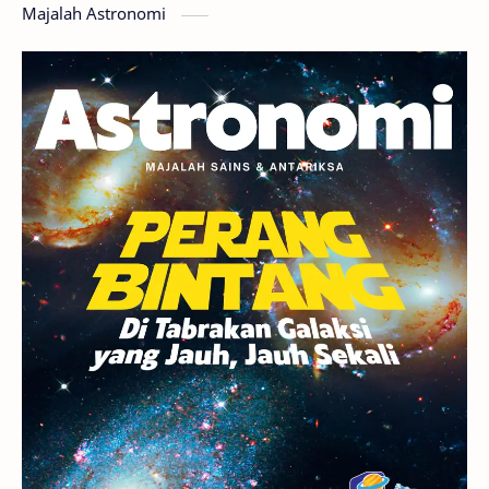
Majalah Astronomi
Gerhana
Komet ISON
Jupiter
Planet Kerdil
Bumi
Pengetahuan
Berita
Hujan Meteor
Satelit Alami
Rasi Bintang
Teleskop
Saturnus
GBT 2018
UFO
Advertorial
Astrofotografi
Stasiun Luar Angkasa Internasional
Gugus Bintang
Menarik Dibaca
Venus
Pluto
Galaksi Kerdil