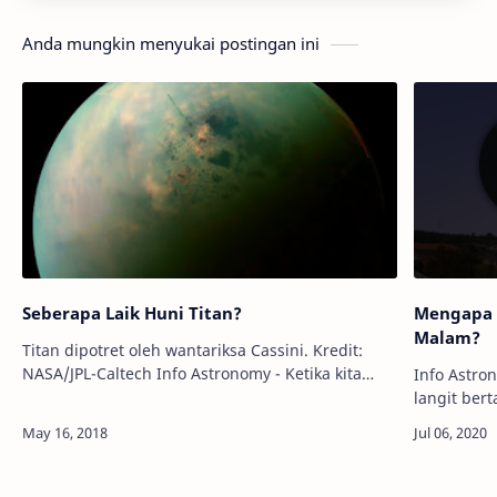
Anda mungkin menyukai postingan ini
Seberapa Laik Huni Titan?
Mengapa K
Malam?
Titan dipotret oleh wantariksa Cassini. Kredit:
NASA/JPL-Caltech Info Astronomy - Ketika kita
Info Astro
membicarakan tentang misi penjelajahan luar
langit ber
angkasa, planet Mars mungkin menja…
Jika iya, k
lho, melai