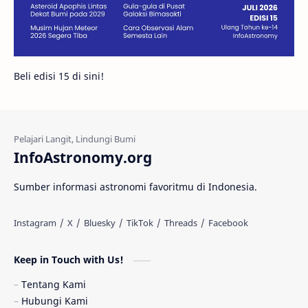
Juno
Bintang Biner
Cassini
Galeri
Gugus Galaksi
Proxima b
Beli edisi 15 di sini!
Fakta
Galaksi Spiral
Kehidupan Asing
Lubang Cacing
Gerhana Matahari
Eksperimen
InfoAstronomy.org
Materi Gelap
Tanya Astro
Uranus
Sumber informasi astronomi favoritmu di Indonesia.
Antarbintang
Astronom
Astronomi dan Islam
Planet Kesembilan
Keep in Touch with Us!
Pulsar
Tiangong-1
Nova
Orion
Tentang Kami
Hubungi Kami