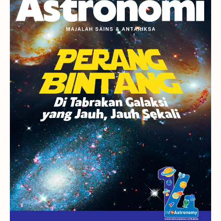
Berita
Hujan Meteor
Satelit Alami
Rasi Bintang
Teleskop
Saturnus
GBT 2018
UFO
Advertorial
Astrofotografi
Stasiun Luar Angkasa Internasional
Gugus Bintang
Menarik Dibaca
Venus
Pluto
Galaksi Kerdil
Gambar Harian
Titan
Bintang Neutron
Hubble
Tips