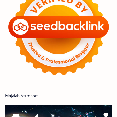
Astronot
Asteroid
Observasi
Premium
Komet
Bulan
Penelitian
Serba-serbi
Satelit
Luar Angkasa
Video
Aurora
Supernova
Nebula
Sponsored
Matahari
Mars
Planet Katai
Featured
GMT 2016
History
Hoax
Bima Sakti
Meteor
Majalah Astronomi
Gerhana
Komet ISON
Jupiter
Planet Kerdil
Bumi
Pengetahuan