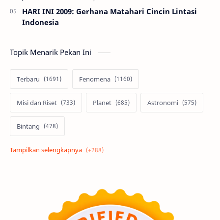
HARI INI 2009: Gerhana Matahari Cincin Lintasi
Indonesia
Topik Menarik Pekan Ini
Terbaru
Fenomena
Misi dan Riset
Planet
Astronomi
Bintang
Alam semesta
Galaksi
Eksoplanet
Lubang Hitam
Feature
Tata Surya
Hype