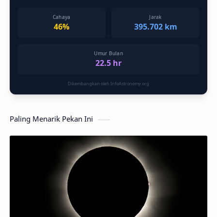
Cahaya
Jarak
46%
395.702 km
Umur Bulan
22.5 hr
Dikembangkan oleh InfoAstronomy.org
Paling Menarik Pekan Ini