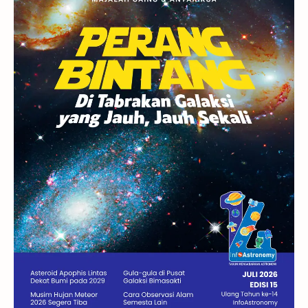
Rasi Bintang
Teleskop
Saturnus
GBT 2018
UFO
Advertorial
Astrofotografi
Stasiun Luar Angkasa Internasional
Gugus Bintang
Menarik Dibaca
Venus
Pluto
Galaksi Kerdil
Gambar Harian
Titan
Bintang Neutron
Hubble
Tips
Juno
Bintang Biner
Cassini