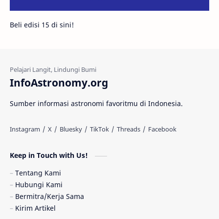
Galeri
Gugus Galaksi
Proxima b
Beli edisi 15 di sini!
Fakta
Galaksi Spiral
Kehidupan Asing
Lubang Cacing
Gerhana Matahari
Eksperimen
InfoAstronomy.org
Materi Gelap
Tanya Astro
Uranus
Sumber informasi astronomi favoritmu di Indonesia.
Antarbintang
Astronom
Astronomi dan Islam
Planet Kesembilan
Keep in Touch with Us!
Pulsar
Tiangong-1
Nova
Orion
Tentang Kami
Hubungi Kami
Quasar
Supermoon
TRAPPIST-1
Bermitra/Kerja Sama
Kirim Artikel
Ulasan
Ceres
Enseladus