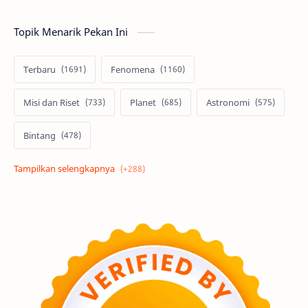
Topik Menarik Pekan Ini
Terbaru
Fenomena
Misi dan Riset
Planet
Astronomi
Bintang
Alam semesta
Galaksi
Eksoplanet
Lubang Hitam
Feature
Tata Surya
Hype
Astronot
Asteroid
Observasi
Premium
Komet
Bulan