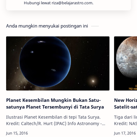
Hubungi lewat riza@belajarastro.com.
Anda mungkin menyukai postingan ini
Planet Kesembilan Mungkin Bukan Satu-
New Horiz
satunya Planet Tersembunyi di Tata Surya
Satelit-sa
Ilustrasi Planet Kesembilan di tepi Tata Surya.
Tiga dari l
Kredit: Caltech/R. Hurt (IPAC) Info Astronomy -
Kredit: NASA/SwR
Sejak awal tahun ini, para astronom beramai-
Pengamatan
ramai meneliti ketika dua astron…
satelit al