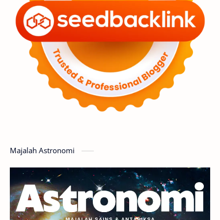
Penelitian
Serba-serbi
Satelit
Luar Angkasa
Video
Aurora
Supernova
Nebula
Sponsored
Matahari
Featured
Mars
Planet Katai
GMT 2016
History
Hoax
Bima Sakti
Meteor
Majalah Astronomi
Gerhana
Komet ISON
Jupiter
Planet Kerdil
Bumi
Pengetahuan
Berita
Hujan Meteor
Satelit Alami