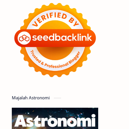
Feature
Tata Surya
Hype
Astronot
Asteroid
Observasi
Premium
Komet
Bulan
Penelitian
Serba-serbi
Satelit
Luar Angkasa
Video
Majalah Astronomi
Aurora
Supernova
Nebula
Sponsored