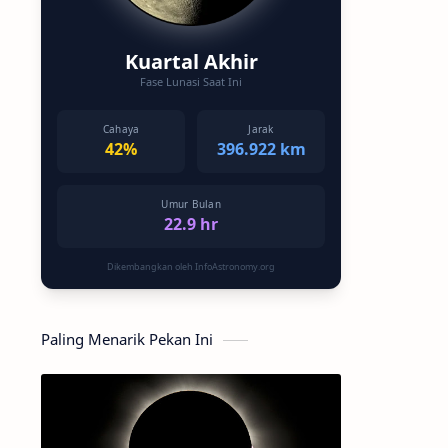
Kuartal Akhir
Fase Lunasi Saat Ini
Cahaya
Jarak
42%
396.922 km
Umur Bulan
22.9 hr
Dikembangkan oleh InfoAstronomy.org
Paling Menarik Pekan Ini