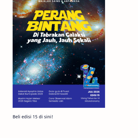
Matahari
Mars
Planet Katai
Featured
GMT 2016
History
Hoax
Bima Sakti
Meteor
Gerhana
Komet ISON
Jupiter
Planet Kerdil
Bumi
Pengetahuan
Berita
Beli edisi 15 di sini!
Hujan Meteor
Satelit Alami