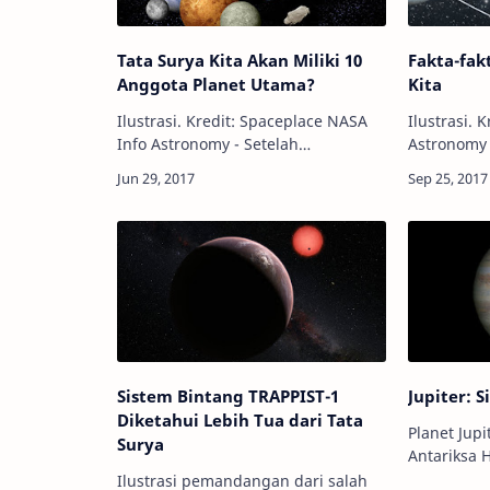
Tata Surya Kita Akan Miliki 10
Fakta-fak
Anggota Planet Utama?
Kita
Ilustrasi. Kredit: Spaceplace NASA
Ilustrasi. Kr
Info Astronomy - Setelah
Astronomy 
diturunkannya status Pluto dari
Bumi meru
"planet" menjadi "planet kerdil"
planet uta
pada Agustus 2006, jumlah anggota
mengelilin
planet utama …
Sistem Bintang TRAPPIST-1
Jupiter: 
Diketahui Lebih Tua dari Tata
Planet Jupi
Surya
Antariksa 
ESA/Hubble Info Astronomy -
Ilustrasi pemandangan dari salah