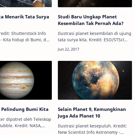
ta Menarik Tata Surya
Studi Baru Ungkap Planet
Kesembilan Tak Pernah Ada?
edit: Shutterstock Info
Ilustrasi planet kesembilan di ujung
- Kita hidup di Bumi, dan
tata surya kita. Kredit: ESO/STScl
pakan satu dari delapan
Info Astronomy - Masih ingat
ma di tata surya yang
dengan euforia pengumuman
gi Matahari. Tapi, seber…
sekelompok astronom bahwa di
ujung tata surya…
Si Pelindung Bumi Kita
Selain Planet 9, Kemungkinan
Juga Ada Planet 10
ter dipotret oleh Teleskop
Hubble. Kredit: NASA,
Ilustrasi planet kesepuluh. Kredit:
 Ada
New Scientist Info Astronomy -