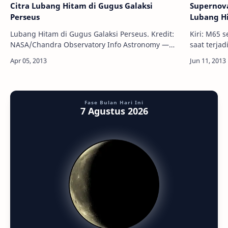
Citra Lubang Hitam di Gugus Galaksi
Supernov
Perseus
Lubang H
Lubang Hitam di Gugus Galaksi Perseus. Kredit:
Kiri: M65 
NASA/Chandra Observatory Info Astronomy —
saat terja
Para astronom menggunakan NASA Chandra X-
garis merah
ray Observatory telah menemukan, untuk
Astronomy 
pertama …
Fase Bulan Hari Ini
7 Agustus 2026