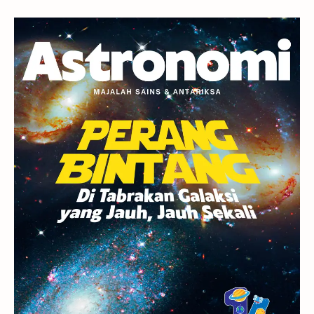
Gerhana
Komet ISON
Jupiter
Planet Kerdil
Bumi
Pengetahuan
Berita
Hujan Meteor
Satelit Alami
Rasi Bintang
Teleskop
Saturnus
GBT 2018
UFO
Advertorial
Astrofotografi
Stasiun Luar Angkasa Internasional
Gugus Bintang
Menarik Dibaca
Venus
Pluto
Galaksi Kerdil
Gambar Harian
Titan