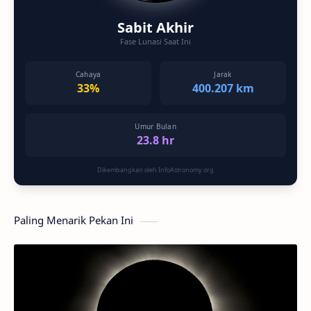
Sabit Akhir
Fase Lunasi Saat Ini
Cahaya
Jarak
33%
400.207 km
Umur Bulan
23.8 hr
Dikembangkan oleh InfoAstronomy.org
Paling Menarik Pekan Ini