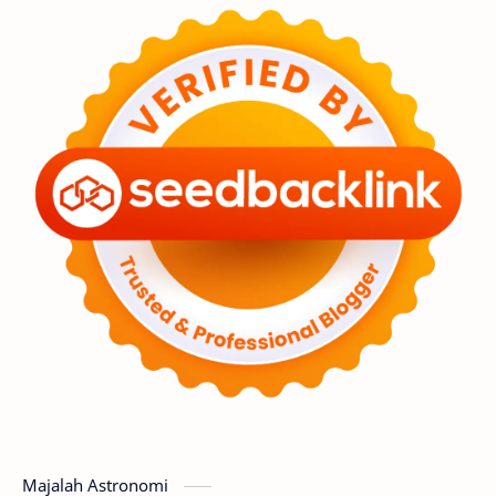
Feature
Tata Surya
Hype
Astronot
Asteroid
Observasi
Premium
Komet
Bulan
Penelitian
Serba-serbi
Satelit
Luar Angkasa
Video
Aurora
Supernova
Nebula
Sponsored
Matahari
Featured
Mars
Planet Katai
GMT 2016
History
Hoax
Bima Sakti
Meteor
Majalah Astronomi