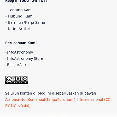
Keep in Touch with Us!
Pulsar
Tiangong-1
Nova
Orion
Tentang Kami
Hubungi Kami
Quasar
Supermoon
TRAPPIST-1
Bermitra/Kerja Sama
Kirim Artikel
Ulasan
Ceres
Enseladus
Perusahaan Kami
Gelombang Gravitasi
Indonesia
InfoAstronomy
Kerdil Putih
LAPAN
TanyaAstro
InfoAstronomy Store
BelajarAstro
Astrobiologi
Merkurius
New Horizons
Olimpiade Sains Nasional
Roket
Week
Seluruh konten di blog ini disebarluaskan di bawah
Bumi Super
GBT18
Hilal
Atribusi-NonKomersial-TanpaTurunan 4.0 Internasional (CC
BY-NC-ND 4.0)
.
Katai Cokelat
Kepler
Neptunus