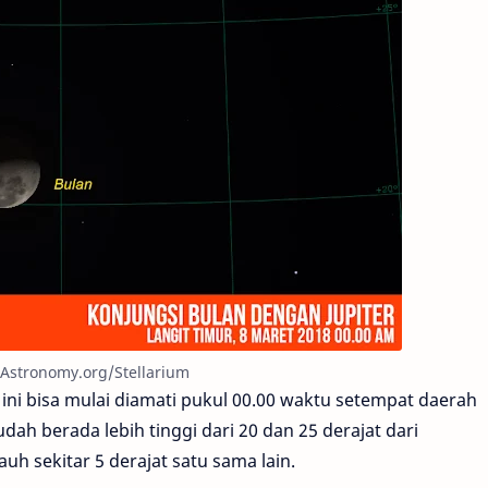
foAstronomy.org/Stellarium
ini bisa mulai diamati pukul 00.00 waktu setempat daerah
udah berada lebih tinggi dari 20 dan 25 derajat dari
uh sekitar 5 derajat satu sama lain.