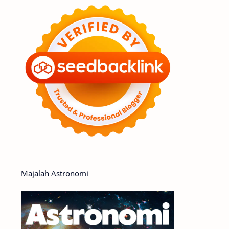
Feature
Tata Surya
Hype
Astronot
Asteroid
Observasi
Premium
Komet
Bulan
Penelitian
Serba-serbi
Satelit
Luar Angkasa
Video
Majalah Astronomi
Aurora
Supernova
Nebula
Sponsored