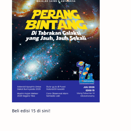
Matahari
Featured
Mars
Planet Katai
GMT 2016
History
Hoax
Bima Sakti
Meteor
Gerhana
Komet ISON
Jupiter
Planet Kerdil
Bumi
Pengetahuan
Berita
Beli edisi 15 di sini!
Hujan Meteor
Satelit Alami