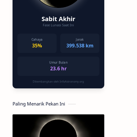
Sabit Akhir
Fase Lunasi Saat Ini
Cahaya
Jarak
35%
399.538 km
Umur Bulan
23.6 hr
Dikembangkan oleh InfoAstronomy.org
Paling Menarik Pekan Ini