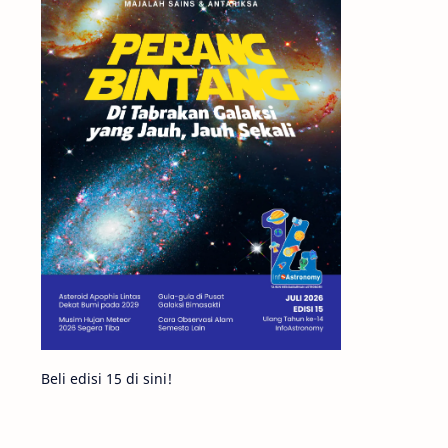
Matahari
Featured
Mars
Planet Katai
GMT 2016
History
Hoax
Bima Sakti
Meteor
Gerhana
Komet ISON
Jupiter
Planet Kerdil
Bumi
Pengetahuan
Berita
Beli edisi 15 di sini!
Hujan Meteor
Satelit Alami