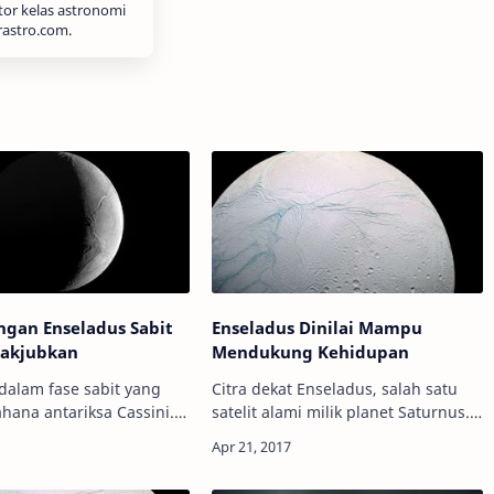
tor kelas astronomi
rastro.com.
gan Enseladus Sabit
Enseladus Dinilai Mampu
akjubkan
Mendukung Kehidupan
dalam fase sabit yang
Citra dekat Enseladus, salah satu
ahana antariksa Cassini.
satelit alami milik planet Saturnus.
/JPL-Caltech Info
Kredit: Mark van
 Bila di Bumi kita sering
Norden/Flickr/NASA Info
lan yang berada dalam
Astronomy - Sejak penelitian awal,