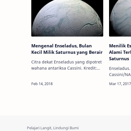
mengungkapkan bahwa setidakny…
fase s…
Mengenal Enseladus, Bulan
Menilik Es
Kecil Milik Saturnus yang Berair
Alami Ter
Saturnus
Citra dekat Enseladus yang dipotret
wahana antariksa Cassini. Kredit:
Enseladus. 
NASA/JPL-Caltech Info Astronomy -
Cassini/NASA
Tak hanya Bumi yang punya Bulan,
Astronomy 
planet-planet lain (kecuali Merkuri…
terakhir, 
antariksa C
mengungka
lauta…