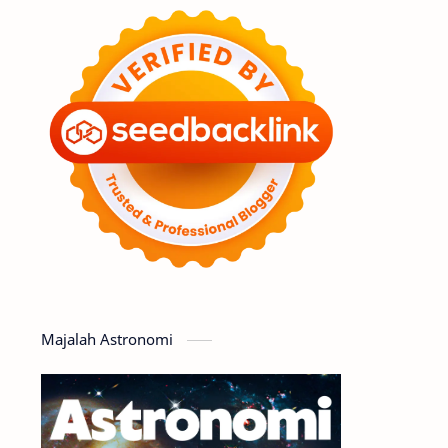
Feature
Tata Surya
Hype
Astronot
Asteroid
Observasi
Premium
Komet
Bulan
Penelitian
Serba-serbi
Satelit
Luar Angkasa
Video
Majalah Astronomi
Aurora
Supernova
Nebula
Sponsored