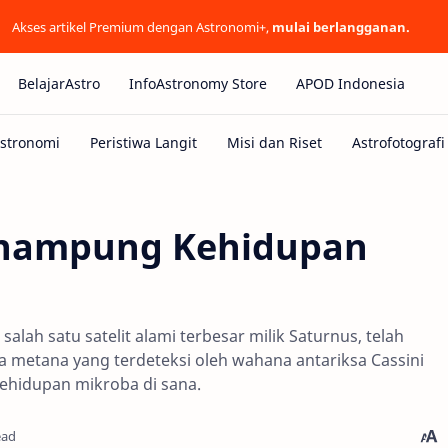
Akses artikel Premium dengan Astronomi+,
mulai berlangganan.
BelajarAstro
InfoAstronomy Store
APOD Indonesia
enampung Kehidupan
salah satu satelit alami terbesar milik Saturnus, telah
etana yang terdeteksi oleh wahana antariksa Cassini
ehidupan mikroba di sana.
ead