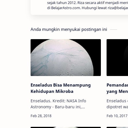
sejak tahun 2012. Riza secara aktif menjadi men
di BelajarAstro.com. Hubungi lewat riza@belaja
Anda mungkin menyukai postingan ini
Enseladus Bisa Menampung
Pemandan
Kehidupan Mikroba
yang Men
Enseladus. Kredit: NASA Info
Enseladus 
Astronomy - Baru-baru ini,
dipotret w
penelitian terhadap Enseladus,
Kredit: NASA
salah satu satelit alami terbesar
Astronomy -
milik Saturnus, telah
melihat Bu