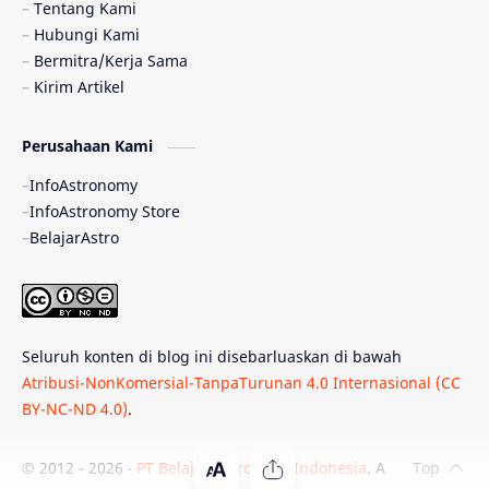
Tentang Kami
Hubungi Kami
Quasar
Supermoon
TRAPPIST-1
Bermitra/Kerja Sama
Kirim Artikel
Ulasan
Ceres
Enseladus
Perusahaan Kami
Gelombang Gravitasi
Indonesia
InfoAstronomy
Kerdil Putih
LAPAN
TanyaAstro
InfoAstronomy Store
BelajarAstro
Astrobiologi
Merkurius
New Horizons
Olimpiade Sains Nasional
Roket
Week
Seluruh konten di blog ini disebarluaskan di bawah
Bumi Super
GBT18
Hilal
Atribusi-NonKomersial-TanpaTurunan 4.0 Internasional (CC
BY-NC-ND 4.0)
.
Katai Cokelat
Kepler
Neptunus
Observatorium
Perseid
SpaceX
© 2012 -
2026
‧
PT Belajar Astronomi Indonesia
. All rights reser