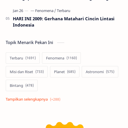
HARI INI 2009: Gerhana Matahari Cincin Lintasi
Indonesia
Topik Menarik Pekan Ini
Terbaru
Fenomena
Misi dan Riset
Planet
Astronomi
Bintang
Alam semesta
Galaksi
Eksoplanet
Lubang Hitam
Feature
Tata Surya
Hype