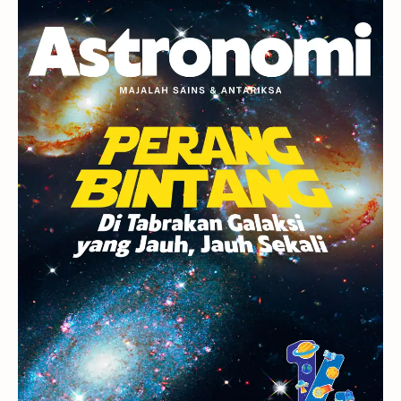
Planet Kerdil
Bumi
Pengetahuan
Berita
Hujan Meteor
Satelit Alami
Rasi Bintang
Teleskop
Saturnus
GBT 2018
UFO
Advertorial
Astrofotografi
Stasiun Luar Angkasa Internasional
Gugus Bintang
Menarik Dibaca
Venus
Pluto
Galaksi Kerdil
Gambar Harian
Titan