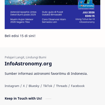
Bintang Neutron
Hubble
Tips
Juno
Bintang Biner
Cassini
Galeri
Gugus Galaksi
Proxima b
Beli edisi 15 di sini!
Fakta
Galaksi Spiral
Kehidupan Asing
Lubang Cacing
Gerhana Matahari
Eksperimen
InfoAstronomy.org
Materi Gelap
Tanya Astro
Uranus
Sumber informasi astronomi favoritmu di Indonesia.
Antarbintang
Astronom
Astronomi dan Islam
Planet Kesembilan
Keep in Touch with Us!
Pulsar
Tiangong-1
Nova
Orion