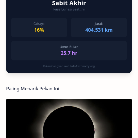
Sabit Akhir
Fase Lunasi Saat Ini
Cahaya
Jarak
16%
404.531 km
Umur Bulan
25.7 hr
Dikembangkan oleh InfoAstronomy.org
Paling Menarik Pekan Ini