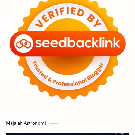
Astronot
Asteroid
Observasi
Premium
Komet
Bulan
Penelitian
Serba-serbi
Satelit
Luar Angkasa
Video
Aurora
Supernova
Nebula
Sponsored
Matahari
Featured
Mars
Planet Katai
GMT 2016
History
Hoax
Bima Sakti
Meteor
Majalah Astronomi
Gerhana
Komet ISON
Jupiter