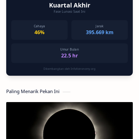
Kuartal Akhir
Fase Lunasi Saat Ini
Cahaya
Jarak
46%
395.669 km
Umur Bulan
22.5 hr
Dikembangkan oleh InfoAstronomy.org
Paling Menarik Pekan Ini