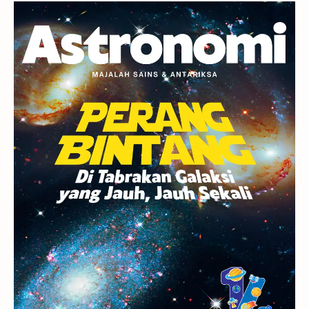
Planet Kerdil
Bumi
Pengetahuan
Berita
Hujan Meteor
Satelit Alami
Rasi Bintang
Teleskop
Saturnus
GBT 2018
UFO
Advertorial
Astrofotografi
Stasiun Luar Angkasa Internasional
Gugus Bintang
Menarik Dibaca
Venus
Pluto
Galaksi Kerdil
Gambar Harian
Titan