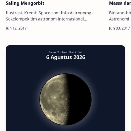
Saling Mengorbit
Massa dan
Ilustrasi. Kredit: Space.com Info Astronomy -
Bintang-bi
Sekelompok tim astronom internasional
Astronomi Publik
menggunakan data dari teleskop antariksa Kepler
Dari miliar
berhasil melakukan temuan langka: Sistem…
malam, me
Fase Bulan Hari Ini
6 Agustus 2026