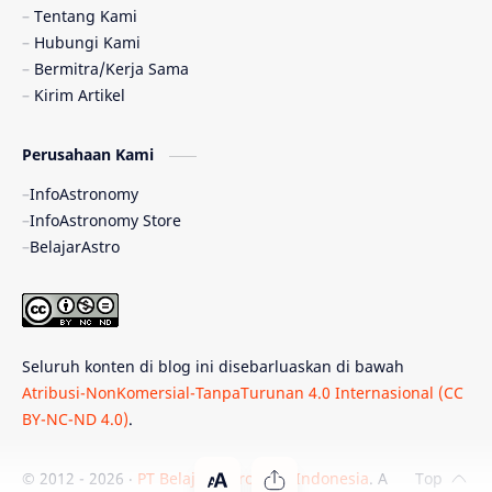
Pulsar
Tiangong-1
Nova
Orion
Tentang Kami
Hubungi Kami
Quasar
Supermoon
TRAPPIST-1
Bermitra/Kerja Sama
Kirim Artikel
TanyaAstro
Ulasan
Ceres
Perusahaan Kami
Enseladus
Gelombang Gravitasi
InfoAstronomy
Indonesia
Kerdil Putih
LAPAN
InfoAstronomy Store
BelajarAstro
Astrobiologi
Merkurius
New Horizons
Olimpiade Sains Nasional
Roket
Week
Seluruh konten di blog ini disebarluaskan di bawah
Bumi Super
GBT18
Hilal
Atribusi-NonKomersial-TanpaTurunan 4.0 Internasional (CC
BY-NC-ND 4.0)
.
Katai Cokelat
Kepler
Neptunus
Observatorium
Perseid
SpaceX
© 2012 -
2026
‧
PT Belajar Astronomi Indonesia
. All rights reser