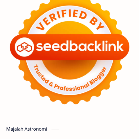
Feature
Tata Surya
Hype
Astronot
Asteroid
Observasi
Premium
Komet
Bulan
Penelitian
Serba-serbi
Satelit
Luar Angkasa
Video
Aurora
Supernova
Nebula
Sponsored
Matahari
Mars
Planet Katai
Featured
GMT 2016
History
Hoax
Bima Sakti
Meteor
Majalah Astronomi
Gerhana
Komet ISON
Jupiter