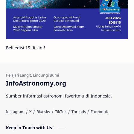
Bintang Neutron
Hubble
Tips
Juno
Bintang Biner
Cassini
Galeri
Gugus Galaksi
Proxima b
Beli edisi 15 di sini!
Fakta
Galaksi Spiral
Kehidupan Asing
Lubang Cacing
Gerhana Matahari
Eksperimen
InfoAstronomy.org
Materi Gelap
Tanya Astro
Uranus
Sumber informasi astronomi favoritmu di Indonesia.
Antarbintang
Astronom
Astronomi dan Islam
Planet Kesembilan
Keep in Touch with Us!