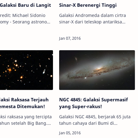
alaksi Baru di Langit
Sinar-X Berenergi Tinggi
redit: Michael Sidonio
Galaksi Andromeda dalam cirtra
nomy - Seorang astronom
sinar-X dari teleskop antariksa
lah menemukan sebuah
NuSTAR. Kredit: NASA/JPL Info
ng sebelumnya tidak
Astronomy - Para astronom merilis
 menggunakan teleskop
citra yang menunjukkan beberapa
a di …
obyek yang ek…
aksi Raksasa Terjauh
NGC 4845: Galaksi Supermasif
Semesta Ditemukan!
yang Super-rakus!
ksi raksasa yang tercipta
Galaksi NGC 4845, berjarak 65 juta
tahun setelah Big Bang.
tahun cahaya dari Bumi di
, ESA, Caltech Info
konstelasi Virgo. Kredit:
- Awal alam semesta
ESA/NASA/Hubble Info Astronomy -