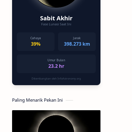
Sabit Akhir
Fase Lunasi Saat Ini
Cahaya
Jarak
39%
398.273 km
Umur Bulan
23.2 hr
Dikembangkan oleh InfoAstronomy.org
Paling Menarik Pekan Ini