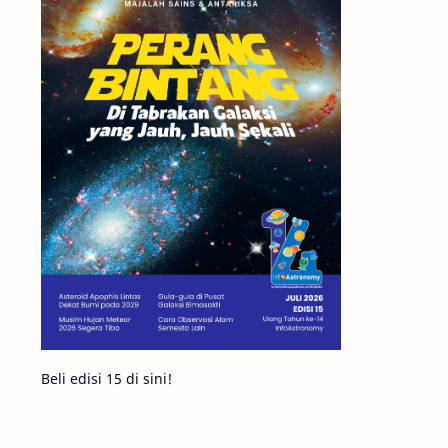
Matahari
Mars
Planet Katai
Featured
GMT 2016
History
Hoax
Bima Sakti
Meteor
Gerhana
Komet ISON
Jupiter
Planet Kerdil
Bumi
Pengetahuan
Berita
Beli edisi 15 di sini!
Hujan Meteor
Satelit Alami